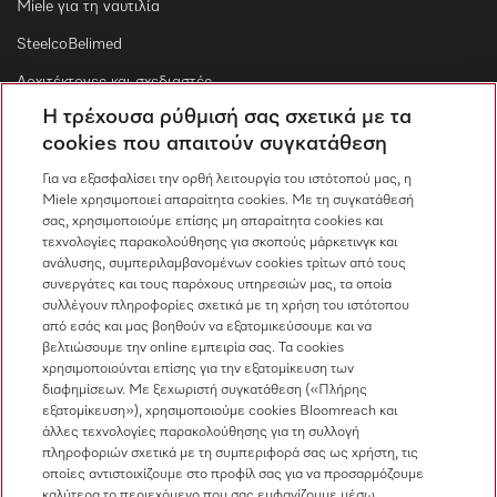
Miele για τη ναυτιλία
SteelcoBelimed
Αρχιτέκτονες και σχεδιαστές
Η τρέχουσα ρύθμισή σας σχετικά με τα
Για εμπορικούς συνεργάτες
cookies που απαιτούν συγκατάθεση
Προμηθευτές
Για να εξασφαλίσει την ορθή λειτουργία του ιστότοπού μας, η
Miele χρησιμοποιεί απαραίτητα cookies. Με τη συγκατάθεσή
σας, χρησιμοποιούμε επίσης μη απαραίτητα cookies και
Επικοινωνία
τεχνολογίες παρακολούθησης για σκοπούς μάρκετινγκ και
ανάλυσης, συμπεριλαμβανομένων cookies τρίτων από τους
Επισκόπηση επικοινωνίας
συνεργάτες και τους παρόχους υπηρεσιών μας, τα οποία
συλλέγουν πληροφορίες σχετικά με τη χρήση του ιστότοπου
Πωλήσεις
από εσάς και μας βοηθούν να εξατομικεύσουμε και να
210 6794444
βελτιώσουμε την online εμπειρία σας. Τα cookies
χρησιμοποιούνται επίσης για την εξατομίκευση των
Εξυπηρέτηση πελατών
διαφημίσεων. Με ξεχωριστή συγκατάθεση («Πλήρης
210 6794444
εξατομίκευση»), χρησιμοποιούμε cookies Bloomreach και
άλλες τεχνολογίες παρακολούθησης για τη συλλογή
πληροφοριών σχετικά με τη συμπεριφορά σας ως χρήστη, τις
οποίες αντιστοιχίζουμε στο προφίλ σας για να προσαρμόζουμε
καλύτερα το περιεχόμενο που σας εμφανίζουμε μέσω