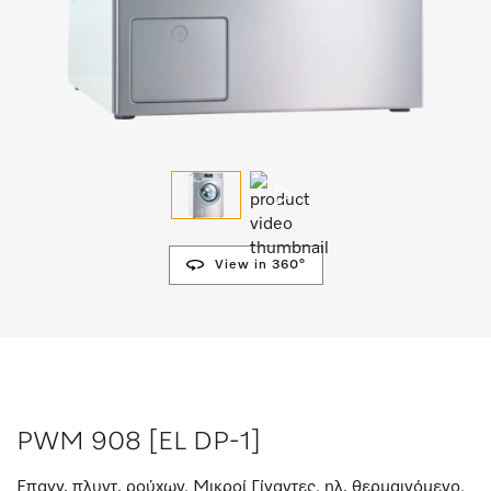
View in 360°
PWM 908 [EL DP-1]
Επαγγ. πλυντ. ρούχων, Μικροί Γίγαντες, ηλ. θερμαινόμενο,