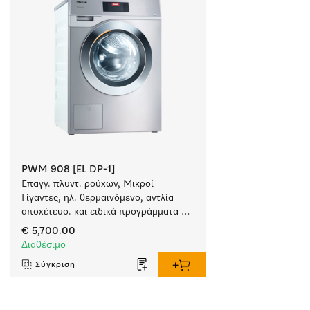
PWM 908 [EL DP-1]
Επαγγ. πλυντ. ρούχων, Μικροί 
Γίγαντες, ηλ. θερμαινόμενο, αντλία 
αποχέτευσ. και ειδικά προγράμματα 
συγκεκριμένων απαιτήσεων. 
€ 5,700.00
Χωρητικότητα 8 kg σε 49 min.
Διαθέσιμο
Σύγκριση