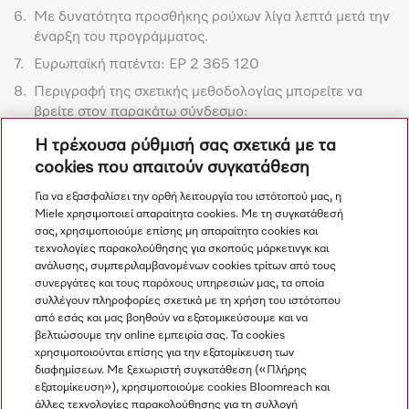
6.
Με δυνατότητα προσθήκης ρούχων λίγα λεπτά μετά την
έναρξη του προγράμματος.
7.
Ευρωπαϊκή πατέντα: EP 2 365 120
8.
Περιγραφή της σχετικής μεθοδολογίας μπορείτε να
βρείτε στον παρακάτω σύνδεσμο:
https://www.miele.com/media/ex/com/Professional/Pr
Η τρέχουσα ρύθμισή σας σχετικά με τα
uefberichte_Virussiegel/LittleGiant_Viruswirksamkeit_
cookies που απαιτούν συγκατάθεση
Testkriterien_Virus_effectiveness_test_criteria_2022
_1.pdf
Για να εξασφαλίσει την ορθή λειτουργία του ιστότοπού μας, η
Miele χρησιμοποιεί απαραίτητα cookies. Με τη συγκατάθεσή
σας, χρησιμοποιούμε επίσης μη απαραίτητα cookies και
Με την επιφύλαξη τεχνικών αλλαγών- καμία ευθύνη για την
τεχνολογίες παρακολούθησης για σκοπούς μάρκετινγκ και
ακρίβεια των παρεχόμενων πληροφοριών. Δείτε τους
ανάλυσης, συμπεριλαμβανομένων cookies τρίτων από τους
Γενικούς Όρους και Προϋποθέσεις στο υποσέλιδο για
συνεργάτες και τους παρόχους υπηρεσιών μας, τα οποία
πρόσθετες λεπτομέρειες.
συλλέγουν πληροφορίες σχετικά με τη χρήση του ιστότοπου
από εσάς και μας βοηθούν να εξατομικεύσουμε και να
βελτιώσουμε την online εμπειρία σας. Τα cookies
χρησιμοποιούνται επίσης για την εξατομίκευση των
διαφημίσεων. Με ξεχωριστή συγκατάθεση («Πλήρης
εξατομίκευση»), χρησιμοποιούμε cookies Bloomreach και
άλλες τεχνολογίες παρακολούθησης για τη συλλογή