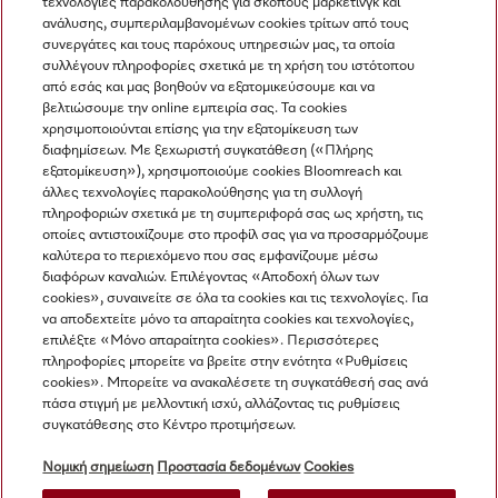
τεχνολογίες παρακολούθησης για σκοπούς μάρκετινγκ και
Πλυντήρια πιάτων
Πλυντοστυπτήρια
Σύστημα
ανάλυσης, συμπεριλαμβανομένων cookies τρίτων από τους
Σιδερώματος
συνεργάτες και τους παρόχους υπηρεσιών μας, τα οποία
συλλέγουν πληροφορίες σχετικά με τη χρήση του ιστότοπου
από εσάς και μας βοηθούν να εξατομικεύσουμε και να
βελτιώσουμε την online εμπειρία σας. Τα cookies
χρησιμοποιούνται επίσης για την εξατομίκευση των
διαφημίσεων. Με ξεχωριστή συγκατάθεση («Πλήρης
εξατομίκευση»), χρησιμοποιούμε cookies Bloomreach και
άλλες τεχνολογίες παρακολούθησης για τη συλλογή
πληροφοριών σχετικά με τη συμπεριφορά σας ως χρήστη, τις
Πλοήγηση
οποίες αντιστοιχίζουμε στο προφίλ σας για να προσαρμόζουμε
καλύτερα το περιεχόμενο που σας εμφανίζουμε μέσω
διαφόρων καναλιών. Επιλέγοντας «Αποδοχή όλων των
Υπηρεσιες
cookies», συναινείτε σε όλα τα cookies και τις τεχνολογίες. Για
να αποδεχτείτε μόνο τα απαραίτητα cookies και τεχνολογίες,
επιλέξτε «Μόνο απαραίτητα cookies». Περισσότερες
πληροφορίες μπορείτε να βρείτε στην ενότητα «Ρυθμίσεις
cookies». Μπορείτε να ανακαλέσετε τη συγκατάθεσή σας ανά
πάσα στιγμή με μελλοντική ισχύ, αλλάζοντας τις ρυθμίσεις
συγκατάθεσης στο Κέντρο προτιμήσεων.
Νομική σημείωση
Προστασία δεδομένων
Cookies