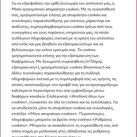
Διαθέσιμο
Για να εξασφαλίσει την ορθή λειτουργία του ιστότοπού μας, η
Miele χρησιμοποιεί απαραίτητα cookies. Με τη συγκατάθεσή
Σύγκριση
σας, χρησιμοποιούμε επίσης μη απαραίτητα cookies και
τεχνολογίες παρακολούθησης για σκοπούς μάρκετινγκ και
ανάλυσης, συμπεριλαμβανομένων cookies τρίτων από τους
συνεργάτες και τους παρόχους υπηρεσιών μας, τα οποία
Προβολή όλων
συλλέγουν πληροφορίες σχετικά με τη χρήση του ιστότοπου
από εσάς και μας βοηθούν να εξατομικεύσουμε και να
βελτιώσουμε την online εμπειρία σας. Τα cookies
χρησιμοποιούνται επίσης για την εξατομίκευση των
διαφημίσεων. Με ξεχωριστή συγκατάθεση («Πλήρης
εξατομίκευση»), χρησιμοποιούμε cookies Bloomreach και
άλλες τεχνολογίες παρακολούθησης για τη συλλογή
πληροφοριών σχετικά με τη συμπεριφορά σας ως χρήστη, τις
Πλοήγηση
οποίες αντιστοιχίζουμε στο προφίλ σας για να προσαρμόζουμε
καλύτερα το περιεχόμενο που σας εμφανίζουμε μέσω
διαφόρων καναλιών. Επιλέγοντας «Αποδοχή όλων των
Υπηρεσιες
cookies», συναινείτε σε όλα τα cookies και τις τεχνολογίες. Για
να αποδεχτείτε μόνο τα απαραίτητα cookies και τεχνολογίες,
επιλέξτε «Μόνο απαραίτητα cookies». Περισσότερες
πληροφορίες μπορείτε να βρείτε στην ενότητα «Ρυθμίσεις
cookies». Μπορείτε να ανακαλέσετε τη συγκατάθεσή σας ανά
πάσα στιγμή με μελλοντική ισχύ, αλλάζοντας τις ρυθμίσεις