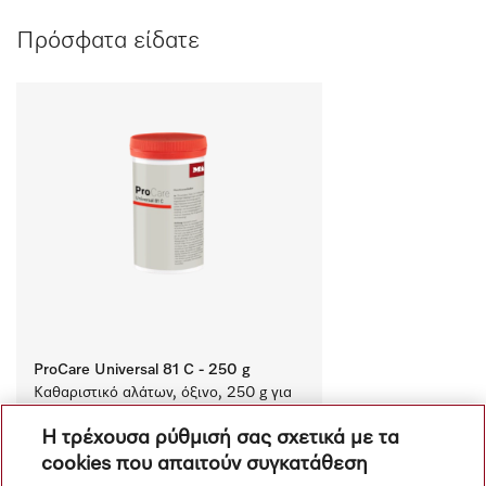
Πρόσφατα είδατε
ProCare Universal 81 C - 250 g
Καθαριστικό αλάτων, όξινο, 250 g για 
την αφαίρεση επίμονων επικαθίσεων 
Η τρέχουσα ρύθμισή σας σχετικά με τα
αλάτων.
cookies που απαιτούν συγκατάθεση
€ 12.91