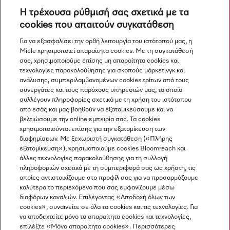
προαιρετικά.
Η τρέχουσα ρύθμισή σας σχετικά με τα
3.
Η εφαρμογή για κινητά διατίθεται ξεχωριστά – Η
cookies που απαιτούν συγκατάθεση
διαθεσιμότητά της εξαρτάται από τη χώρα ή την
περιοχή.
Για να εξασφαλίσει την ορθή λειτουργία του ιστότοπού μας, η
Miele χρησιμοποιεί απαραίτητα cookies. Με τη συγκατάθεσή
σας, χρησιμοποιούμε επίσης μη απαραίτητα cookies και
Με την επιφύλαξη τεχνικών αλλαγών- καμία ευθύνη για την
τεχνολογίες παρακολούθησης για σκοπούς μάρκετινγκ και
ακρίβεια των παρεχόμενων πληροφοριών. Δείτε τους
ανάλυσης, συμπεριλαμβανομένων cookies τρίτων από τους
Γενικούς Όρους και Προϋποθέσεις στο υποσέλιδο για
συνεργάτες και τους παρόχους υπηρεσιών μας, τα οποία
πρόσθετες λεπτομέρειες.
συλλέγουν πληροφορίες σχετικά με τη χρήση του ιστότοπου
από εσάς και μας βοηθούν να εξατομικεύσουμε και να
βελτιώσουμε την online εμπειρία σας. Τα cookies
χρησιμοποιούνται επίσης για την εξατομίκευση των
διαφημίσεων. Με ξεχωριστή συγκατάθεση («Πλήρης
εξατομίκευση»), χρησιμοποιούμε cookies Bloomreach και
άλλες τεχνολογίες παρακολούθησης για τη συλλογή
πληροφοριών σχετικά με τη συμπεριφορά σας ως χρήστη, τις
Πλοήγηση
οποίες αντιστοιχίζουμε στο προφίλ σας για να προσαρμόζουμε
καλύτερα το περιεχόμενο που σας εμφανίζουμε μέσω
διαφόρων καναλιών. Επιλέγοντας «Αποδοχή όλων των
Υπηρεσιες
cookies», συναινείτε σε όλα τα cookies και τις τεχνολογίες. Για
να αποδεχτείτε μόνο τα απαραίτητα cookies και τεχνολογίες,
επιλέξτε «Μόνο απαραίτητα cookies». Περισσότερες