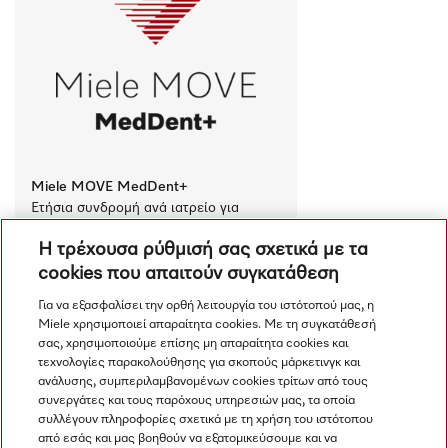
Miele MOVE MedDent+
Ετήσια συνδρομή ανά ιατρείο για 
εκτεταμένη διαχείριση συσκευών 
Η τρέχουσα ρύθμισή σας σχετικά με τα
Miele Professional με τεκμηρίωση 
διαδικασιών.
cookies που απαιτούν συγκατάθεση
€ 180.00
Διαθέσιμο
Για να εξασφαλίσει την ορθή λειτουργία του ιστότοπού μας, η
Miele χρησιμοποιεί απαραίτητα cookies. Με τη συγκατάθεσή
Σύγκριση
σας, χρησιμοποιούμε επίσης μη απαραίτητα cookies και
τεχνολογίες παρακολούθησης για σκοπούς μάρκετινγκ και
ανάλυσης, συμπεριλαμβανομένων cookies τρίτων από τους
συνεργάτες και τους παρόχους υπηρεσιών μας, τα οποία
Προβολή όλων
συλλέγουν πληροφορίες σχετικά με τη χρήση του ιστότοπου
από εσάς και μας βοηθούν να εξατομικεύσουμε και να