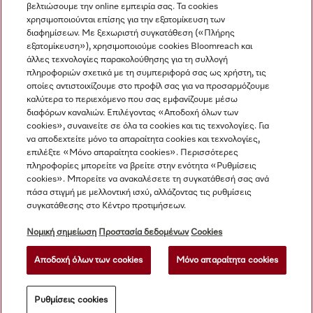
βελτιώσουμε την online εμπειρία σας. Τα cookies
χρησιμοποιούνται επίσης για την εξατομίκευση των
διαφημίσεων. Με ξεχωριστή συγκατάθεση («Πλήρης
εξατομίκευση»), χρησιμοποιούμε cookies Bloomreach και
άλλες τεχνολογίες παρακολούθησης για τη συλλογή
πληροφοριών σχετικά με τη συμπεριφορά σας ως χρήστη, τις
Πλοήγηση
οποίες αντιστοιχίζουμε στο προφίλ σας για να προσαρμόζουμε
καλύτερα το περιεχόμενο που σας εμφανίζουμε μέσω
διαφόρων καναλιών. Επιλέγοντας «Αποδοχή όλων των
Υπηρεσιες
cookies», συναινείτε σε όλα τα cookies και τις τεχνολογίες. Για
να αποδεχτείτε μόνο τα απαραίτητα cookies και τεχνολογίες,
επιλέξτε «Μόνο απαραίτητα cookies». Περισσότερες
πληροφορίες μπορείτε να βρείτε στην ενότητα «Ρυθμίσεις
cookies». Μπορείτε να ανακαλέσετε τη συγκατάθεσή σας ανά
πάσα στιγμή με μελλοντική ισχύ, αλλάζοντας τις ρυθμίσεις
συγκατάθεσης στο Κέντρο προτιμήσεων.
Νομική σημείωση
Προστασία δεδομένων
Cookies
Αποδοχή όλων των cookies
Μόνο απαραίτητα cookies
© Miele & Cie. KG.
Ρυθμίσεις cookies