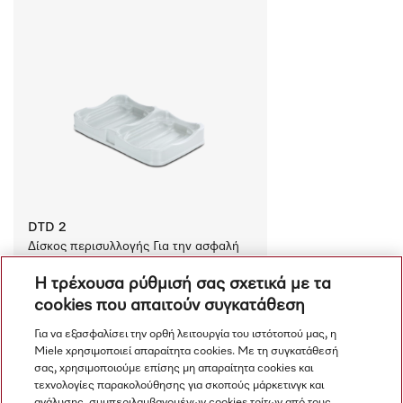
DTD 2
Δίσκος περισυλλογής Για την ασφαλή 
τοποθέτηση κανίστρων 
Η τρέχουσα ρύθμισή σας σχετικά με τα
απορρυπαντικού ProCare. 
cookies που απαιτούν συγκατάθεση
€ 51.00
Διαθέσιμο
Για να εξασφαλίσει την ορθή λειτουργία του ιστότοπού μας, η
Miele χρησιμοποιεί απαραίτητα cookies. Με τη συγκατάθεσή
Σύγκριση
σας, χρησιμοποιούμε επίσης μη απαραίτητα cookies και
τεχνολογίες παρακολούθησης για σκοπούς μάρκετινγκ και
ανάλυσης, συμπεριλαμβανομένων cookies τρίτων από τους