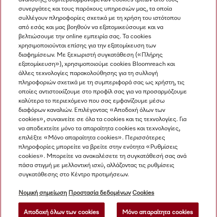
συνεργάτες και τους παρόχους υπηρεσιών μας, τα οποία
Προβολή όλων
συλλέγουν πληροφορίες σχετικά με τη χρήση του ιστότοπου
από εσάς και μας βοηθούν να εξατομικεύσουμε και να
βελτιώσουμε την online εμπειρία σας. Τα cookies
χρησιμοποιούνται επίσης για την εξατομίκευση των
διαφημίσεων. Με ξεχωριστή συγκατάθεση («Πλήρης
εξατομίκευση»), χρησιμοποιούμε cookies Bloomreach και
άλλες τεχνολογίες παρακολούθησης για τη συλλογή
πληροφοριών σχετικά με τη συμπεριφορά σας ως χρήστη, τις
Πλοήγηση
οποίες αντιστοιχίζουμε στο προφίλ σας για να προσαρμόζουμε
καλύτερα το περιεχόμενο που σας εμφανίζουμε μέσω
διαφόρων καναλιών. Επιλέγοντας «Αποδοχή όλων των
Υπηρεσιες
cookies», συναινείτε σε όλα τα cookies και τις τεχνολογίες. Για
να αποδεχτείτε μόνο τα απαραίτητα cookies και τεχνολογίες,
επιλέξτε «Μόνο απαραίτητα cookies». Περισσότερες
πληροφορίες μπορείτε να βρείτε στην ενότητα «Ρυθμίσεις
cookies». Μπορείτε να ανακαλέσετε τη συγκατάθεσή σας ανά
πάσα στιγμή με μελλοντική ισχύ, αλλάζοντας τις ρυθμίσεις
συγκατάθεσης στο Κέντρο προτιμήσεων.
Νομική σημείωση
Προστασία δεδομένων
Cookies
Αποδοχή όλων των cookies
Μόνο απαραίτητα cookies