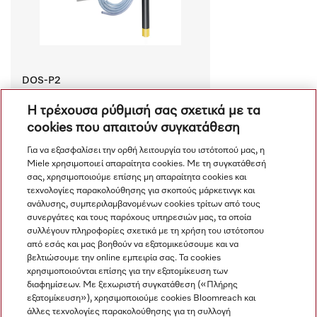
DOS-P2
Δοσομετρική αντλία με σωλήνα και 
Η τρέχουσα ρύθμισή σας σχετικά με τα
σωλήνα αναρρόφησης. 
cookies που απαιτούν συγκατάθεση
€ 360.00
Διαθέσιμο
Για να εξασφαλίσει την ορθή λειτουργία του ιστότοπού μας, η
Miele χρησιμοποιεί απαραίτητα cookies. Με τη συγκατάθεσή
Σύγκριση
σας, χρησιμοποιούμε επίσης μη απαραίτητα cookies και
τεχνολογίες παρακολούθησης για σκοπούς μάρκετινγκ και
ανάλυσης, συμπεριλαμβανομένων cookies τρίτων από τους
συνεργάτες και τους παρόχους υπηρεσιών μας, τα οποία
Προβολή όλων
συλλέγουν πληροφορίες σχετικά με τη χρήση του ιστότοπου
από εσάς και μας βοηθούν να εξατομικεύσουμε και να
βελτιώσουμε την online εμπειρία σας. Τα cookies
χρησιμοποιούνται επίσης για την εξατομίκευση των
διαφημίσεων. Με ξεχωριστή συγκατάθεση («Πλήρης
εξατομίκευση»), χρησιμοποιούμε cookies Bloomreach και
άλλες τεχνολογίες παρακολούθησης για τη συλλογή