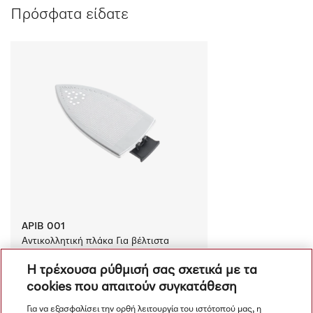
Πρόσφατα είδατε
APIB 001
Αντικολλητική πλάκα Για βέλτιστα 
αποτελέσματα σιδερώματος σκούρων 
Η τρέχουσα ρύθμισή σας σχετικά με τα
ή ευαίσθητων υφασμάτων. 
cookies που απαιτούν συγκατάθεση
€ 65.00
Διαθέσιμο
Για να εξασφαλίσει την ορθή λειτουργία του ιστότοπού μας, η