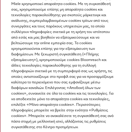
Miele χρησιμοποιεί απαραίτητα cookies. Με τη συγκατάθεσή
Σύγκριση
σας, χρησιμοποιούμε επίσης μη απαραίτητα cookies και
τεχνολογίες παρακολούθησης για σκοπούς μάρκετινγκ και
ανάλυσης, συμπεριλαμβανομένων cookies τρίτων από τους
συνεργάτες και τους παρόχους υπηρεσιών μας, τα οποία
Προβολή όλων
συλλέγουν πληροφορίες σχετικά με τη χρήση του ιστότοπου
από εσάς και μας βοηθούν να εξατομικεύσουμε και να
βελτιώσουμε την online εμπειρία σας. Τα cookies
χρησιμοποιούνται επίσης για την εξατομίκευση των
διαφημίσεων. Με ξεχωριστή συγκατάθεση («Πλήρης
εξατομίκευση»), χρησιμοποιούμε cookies Bloomreach και
άλλες τεχνολογίες παρακολούθησης για τη συλλογή
πληροφοριών σχετικά με τη συμπεριφορά σας ως χρήστη, τις
Πλοήγηση
οποίες αντιστοιχίζουμε στο προφίλ σας για να προσαρμόζουμε
καλύτερα το περιεχόμενο που σας εμφανίζουμε μέσω
διαφόρων καναλιών. Επιλέγοντας «Αποδοχή όλων των
Υπηρεσιες
cookies», συναινείτε σε όλα τα cookies και τις τεχνολογίες. Για
να αποδεχτείτε μόνο τα απαραίτητα cookies και τεχνολογίες,
επιλέξτε «Μόνο απαραίτητα cookies». Περισσότερες
πληροφορίες μπορείτε να βρείτε στην ενότητα «Ρυθμίσεις
cookies». Μπορείτε να ανακαλέσετε τη συγκατάθεσή σας ανά
πάσα στιγμή με μελλοντική ισχύ, αλλάζοντας τις ρυθμίσεις
συγκατάθεσης στο Κέντρο προτιμήσεων.