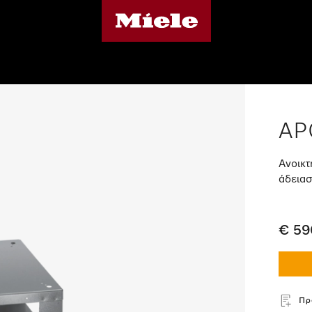
AP
Ανοικτ
άδειασ
€ 59
Πρ