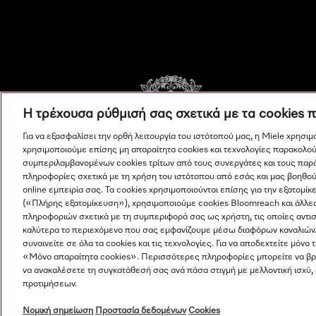
Η τρέχουσα ρύθμισή σας σχετικά με τα cookies 
Για να εξασφαλίσει την ορθή λειτουργία του ιστότοπού μας, η Miele χρησι
χρησιμοποιούμε επίσης μη απαραίτητα cookies και τεχνολογίες παρακολού
συμπεριλαμβανομένων cookies τρίτων από τους συνεργάτες και τους παρ
πληροφορίες σχετικά με τη χρήση του ιστότοπου από εσάς και μας βοηθού
online εμπειρία σας. Τα cookies χρησιμοποιούνται επίσης για την εξατο
(«Πλήρης εξατομίκευση»), χρησιμοποιούμε cookies Bloomreach και άλλε
πληροφοριών σχετικά με τη συμπεριφορά σας ως χρήστη, τις οποίες αντι
καλύτερα το περιεχόμενο που σας εμφανίζουμε μέσω διαφόρων καναλιών
συναινείτε σε όλα τα cookies και τις τεχνολογίες. Για να αποδεχτείτε μόνο 
«Μόνο απαραίτητα cookies». Περισσότερες πληροφορίες μπορείτε να βρε
να ανακαλέσετε τη συγκατάθεσή σας ανά πάσα στιγμή με μελλοντική ισχύ,
© Miele & Cie. KG.
προτιμήσεων.
Νομική σημείωση
Προστασία δεδομένων
Cookies