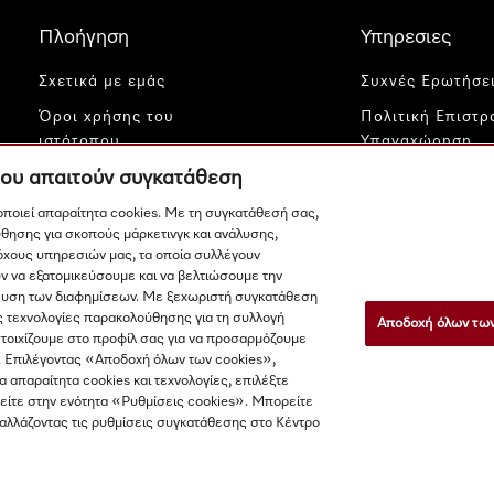
Πλοήγηση
Υπηρεσιες
Σχετικά με εμάς
Συχνές Ερωτήσε
Όροι χρήσης του
Πολιτική Επιστ
ιστότοπου
Υπαναχώρηση
που απαιτούν συγκατάθεση
Προστασία δεδομένων
Ανακοίνωση νομ
περιεχομένου
Ρυθμίσεις cookies
μοποιεί απαραίτητα cookies. Με τη συγκατάθεσή σας,
θησης για σκοπούς μάρκετινγκ και ανάλυσης,
Επικοινωνία
όχους υπηρεσιών μας, τα οποία συλλέγουν
Miele Profession
ν να εξατομικεύσουμε και να βελτιώσουμε την
μίκευση των διαφημίσεων. Με ξεχωριστή συγκατάθεση
ς τεχνολογίες παρακολούθησης για τη συλλογή
Αποδοχή όλων των
στοιχίζουμε στο προφίλ σας για να προσαρμόζουμε
. Επιλέγοντας «Αποδοχή όλων των cookies»,
τα απαραίτητα cookies και τεχνολογίες, επιλέξτε
ίτε στην ενότητα «Ρυθμίσεις cookies». Μπορείτε
 αλλάζοντας τις ρυθμίσεις συγκατάθεσης στο Κέντρο