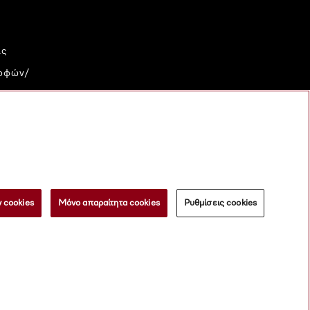
ις
ροφών/
ικού
al
 cookies
Μόνο απαραίτητα cookies
Ρυθμίσεις cookies