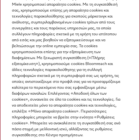
Miele χρησιμοποιεί απαραίτητα cookies. Με τη συγκατάθεσή
Σύγκριση
σας, χρησιμοποιούμε επίσης μη απαραίτητα cookies και
τεχνολογίες παρακολούθησης για σκοπούς μάρκετινγκ και
ανάλυσης, συμπεριλαμβανομένων cookies τρίτων από τους
συνεργάτες και τους παρόχους υπηρεσιών μας, τα οποία
Προβολή όλων
συλλέγουν πληροφορίες σχετικά με τη χρήση του ιστότοπου
από εσάς και μας βοηθούν να εξατομικεύσουμε και να
βελτιώσουμε την online εμπειρία σας. Τα cookies
χρησιμοποιούνται επίσης για την εξατομίκευση των
διαφημίσεων. Με ξεχωριστή συγκατάθεση («Πλήρης
εξατομίκευση»), χρησιμοποιούμε cookies Bloomreach και
άλλες τεχνολογίες παρακολούθησης για τη συλλογή
πληροφοριών σχετικά με τη συμπεριφορά σας ως χρήστη, τις
Πλοήγηση
οποίες αντιστοιχίζουμε στο προφίλ σας για να προσαρμόζουμε
καλύτερα το περιεχόμενο που σας εμφανίζουμε μέσω
διαφόρων καναλιών. Επιλέγοντας «Αποδοχή όλων των
Υπηρεσιες
cookies», συναινείτε σε όλα τα cookies και τις τεχνολογίες. Για
να αποδεχτείτε μόνο τα απαραίτητα cookies και τεχνολογίες,
επιλέξτε «Μόνο απαραίτητα cookies». Περισσότερες
πληροφορίες μπορείτε να βρείτε στην ενότητα «Ρυθμίσεις
cookies». Μπορείτε να ανακαλέσετε τη συγκατάθεσή σας ανά
πάσα στιγμή με μελλοντική ισχύ, αλλάζοντας τις ρυθμίσεις
συγκατάθεσης στο Κέντρο προτιμήσεων.