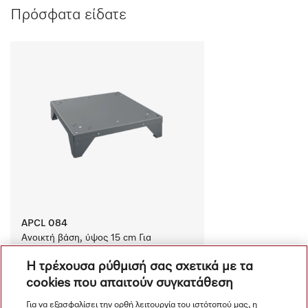
Πρόσφατα είδατε
APCL 084
Ανοικτή βάση, ύψος 15 cm Για 
εργονομικό γέμισμα και άδειασμα του 
Η τρέχουσα ρύθμισή σας σχετικά με τα
πλυντηρίου ρούχων και του 
στεγνωτηρίου. 
cookies που απαιτούν συγκατάθεση
€ 430.00
Διαθέσιμο
Για να εξασφαλίσει την ορθή λειτουργία του ιστότοπού μας, η