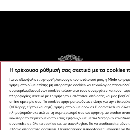
Η τρέχουσα ρύθμισή σας σχετικά με τα cookies 
Για να εξασφαλίσει την ορθή λειτουργία του ιστότοπού μας, η Miele χρησι
χρησιμοποιούμε επίσης μη απαραίτητα cookies και τεχνολογίες παρακολού
συμπεριλαμβανομένων cookies τρίτων από τους συνεργάτες και τους παρ
πληροφορίες σχετικά με τη χρήση του ιστότοπου από εσάς και μας βοηθού
online εμπειρία σας. Τα cookies χρησιμοποιούνται επίσης για την εξατο
(«Πλήρης εξατομίκευση»), χρησιμοποιούμε cookies Bloomreach και άλλε
πληροφοριών σχετικά με τη συμπεριφορά σας ως χρήστη, τις οποίες αντι
καλύτερα το περιεχόμενο που σας εμφανίζουμε μέσω διαφόρων καναλιών
συναινείτε σε όλα τα cookies και τις τεχνολογίες. Για να αποδεχτείτε μόνο 
«Μόνο απαραίτητα cookies». Περισσότερες πληροφορίες μπορείτε να βρε