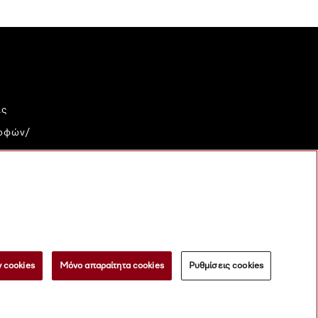
ις
ροφών/
ικού
al
 cookies
Μόνο απαραίτητα cookies
Ρυθμίσεις cookies