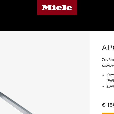
AP
Συνδετ
κολώνα
Κατ
PWM
Συν
€ 18