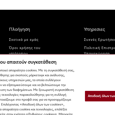
Πλοήγηση
Υπηρεσιες
Σχετικά με εμάς
Συχνές Ερωτήσε
Όροι χρήσης του
Πολιτική Επιστ
ιστότοπου
Υπαναχώρηση
που απαιτούν συγκατάθεση
Προστασία δεδομένων
Ανακοίνωση νομ
περιεχομένου
Ρυθμίσεις cookies
μοποιεί απαραίτητα cookies. Με τη συγκατάθεσή σας,
θησης για σκοπούς μάρκετινγκ και ανάλυσης,
Επικοινωνία
όχους υπηρεσιών μας, τα οποία συλλέγουν
Miele Profession
ν να εξατομικεύσουμε και να βελτιώσουμε την
μίκευση των διαφημίσεων. Με ξεχωριστή συγκατάθεση
ς τεχνολογίες παρακολούθησης για τη συλλογή
Αποδοχή όλων των
στοιχίζουμε στο προφίλ σας για να προσαρμόζουμε
. Επιλέγοντας «Αποδοχή όλων των cookies»,
τα απαραίτητα cookies και τεχνολογίες, επιλέξτε
ίτε στην ενότητα «Ρυθμίσεις cookies». Μπορείτε