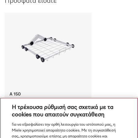
Πρόσφατα είδατε
A 150
Κάτω κάνιστρο Για βέλτιστη φόρτωση 
Η τρέχουσα ρύθμισή σας σχετικά με τα
μονάδων έγχυσης ή ενθέτων.
cookies που απαιτούν συγκατάθεση
€ 560.00
Διαθέσιμο
Για να εξασφαλίσει την ορθή λειτουργία του ιστότοπού μας, η
Miele χρησιμοποιεί απαραίτητα cookies. Με τη συγκατάθεσή
Σύγκριση
σας, χρησιμοποιούμε επίσης μη απαραίτητα cookies και