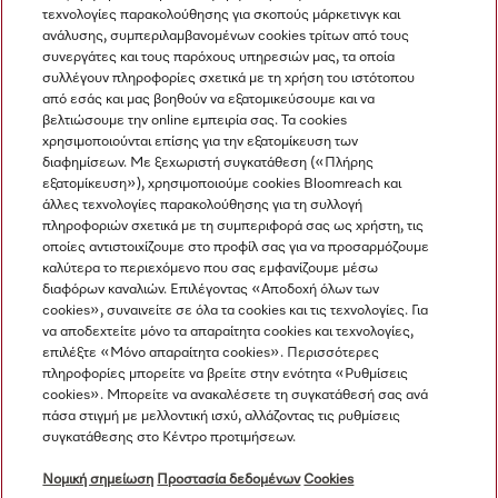
τεχνολογίες παρακολούθησης για σκοπούς μάρκετινγκ και
ανάλυσης, συμπεριλαμβανομένων cookies τρίτων από τους
συνεργάτες και τους παρόχους υπηρεσιών μας, τα οποία
Προβολή όλων
συλλέγουν πληροφορίες σχετικά με τη χρήση του ιστότοπου
από εσάς και μας βοηθούν να εξατομικεύσουμε και να
βελτιώσουμε την online εμπειρία σας. Τα cookies
χρησιμοποιούνται επίσης για την εξατομίκευση των
διαφημίσεων. Με ξεχωριστή συγκατάθεση («Πλήρης
εξατομίκευση»), χρησιμοποιούμε cookies Bloomreach και
άλλες τεχνολογίες παρακολούθησης για τη συλλογή
πληροφοριών σχετικά με τη συμπεριφορά σας ως χρήστη, τις
Πλοήγηση
οποίες αντιστοιχίζουμε στο προφίλ σας για να προσαρμόζουμε
καλύτερα το περιεχόμενο που σας εμφανίζουμε μέσω
διαφόρων καναλιών. Επιλέγοντας «Αποδοχή όλων των
Υπηρεσιες
cookies», συναινείτε σε όλα τα cookies και τις τεχνολογίες. Για
να αποδεχτείτε μόνο τα απαραίτητα cookies και τεχνολογίες,
επιλέξτε «Μόνο απαραίτητα cookies». Περισσότερες
πληροφορίες μπορείτε να βρείτε στην ενότητα «Ρυθμίσεις
cookies». Μπορείτε να ανακαλέσετε τη συγκατάθεσή σας ανά
πάσα στιγμή με μελλοντική ισχύ, αλλάζοντας τις ρυθμίσεις
συγκατάθεσης στο Κέντρο προτιμήσεων.
Νομική σημείωση
Προστασία δεδομένων
Cookies