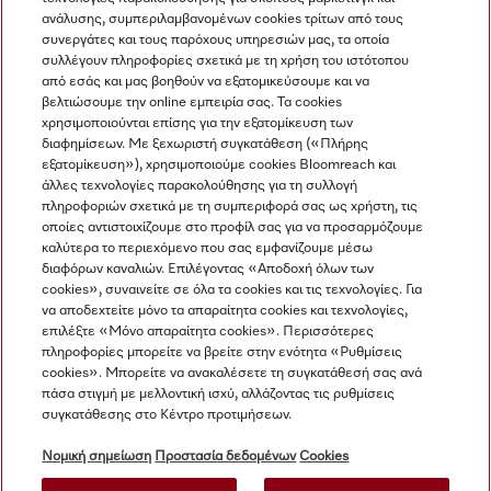
ανάλυσης, συμπεριλαμβανομένων cookies τρίτων από τους
συνεργάτες και τους παρόχους υπηρεσιών μας, τα οποία
Προβολή όλων
συλλέγουν πληροφορίες σχετικά με τη χρήση του ιστότοπου
από εσάς και μας βοηθούν να εξατομικεύσουμε και να
βελτιώσουμε την online εμπειρία σας. Τα cookies
χρησιμοποιούνται επίσης για την εξατομίκευση των
διαφημίσεων. Με ξεχωριστή συγκατάθεση («Πλήρης
εξατομίκευση»), χρησιμοποιούμε cookies Bloomreach και
άλλες τεχνολογίες παρακολούθησης για τη συλλογή
πληροφοριών σχετικά με τη συμπεριφορά σας ως χρήστη, τις
Πλοήγηση
οποίες αντιστοιχίζουμε στο προφίλ σας για να προσαρμόζουμε
καλύτερα το περιεχόμενο που σας εμφανίζουμε μέσω
διαφόρων καναλιών. Επιλέγοντας «Αποδοχή όλων των
Υπηρεσιες
cookies», συναινείτε σε όλα τα cookies και τις τεχνολογίες. Για
να αποδεχτείτε μόνο τα απαραίτητα cookies και τεχνολογίες,
επιλέξτε «Μόνο απαραίτητα cookies». Περισσότερες
πληροφορίες μπορείτε να βρείτε στην ενότητα «Ρυθμίσεις
cookies». Μπορείτε να ανακαλέσετε τη συγκατάθεσή σας ανά
πάσα στιγμή με μελλοντική ισχύ, αλλάζοντας τις ρυθμίσεις
συγκατάθεσης στο Κέντρο προτιμήσεων.
Νομική σημείωση
Προστασία δεδομένων
Cookies