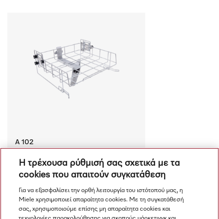
A 102
Πάνω κάνιστρο Ρυθμιζόμενο ύψος, για 
Η τρέχουσα ρύθμισή σας σχετικά με τα
βέλτιστη φόρτωση ενθέτων.
cookies που απαιτούν συγκατάθεση
€ 465.00
Διαθέσιμο
Για να εξασφαλίσει την ορθή λειτουργία του ιστότοπού μας, η
Miele χρησιμοποιεί απαραίτητα cookies. Με τη συγκατάθεσή
Σύγκριση
σας, χρησιμοποιούμε επίσης μη απαραίτητα cookies και
τεχνολογίες παρακολούθησης για σκοπούς μάρκετινγκ και