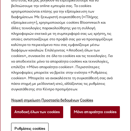
από εσάς και μας βοηθούν να εξατομικεύσουμε και να
βελτιώσουμε την online εμπειρία σας. Τα cookies
χρησιμοποιούνται επίσης για την εξατομίκευση των
διαφημίσεων. Με ξεχωριστή συγκατάθεση («Πλήρης
εξατομίκευση»), χρησιμοποιούμε cookies Bloomreach και
άλλες τεχνολογίες παρακολούθησης για τη συλλογή
πληροφοριών σχετικά με τη συμπεριφορά σας ως χρήστη, τις
Πλοήγηση
οποίες αντιστοιχίζουμε στο προφίλ σας για να προσαρμόζουμε
καλύτερα το περιεχόμενο που σας εμφανίζουμε μέσω
διαφόρων καναλιών. Επιλέγοντας «Αποδοχή όλων των
Υπηρεσιες
cookies», συναινείτε σε όλα τα cookies και τις τεχνολογίες. Για
να αποδεχτείτε μόνο τα απαραίτητα cookies και τεχνολογίες,
επιλέξτε «Μόνο απαραίτητα cookies». Περισσότερες
πληροφορίες μπορείτε να βρείτε στην ενότητα «Ρυθμίσεις
cookies». Μπορείτε να ανακαλέσετε τη συγκατάθεσή σας ανά
πάσα στιγμή με μελλοντική ισχύ, αλλάζοντας τις ρυθμίσεις
συγκατάθεσης στο Κέντρο προτιμήσεων.
Νομική σημείωση
Προστασία δεδομένων
Cookies
Αποδοχή όλων των cookies
Μόνο απαραίτητα cookies
© Miele & Cie. KG.
Ρυθμίσεις cookies