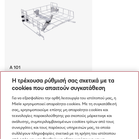
A 101
Πάνω κάνιστρο Ρυθμιζόμενο ύψος, για 
Η τρέχουσα ρύθμισή σας σχετικά με τα
βέλτιστη φόρτωση ενθέτων.
cookies που απαιτούν συγκατάθεση
€ 460.00
Διαθέσιμο
Για να εξασφαλίσει την ορθή λειτουργία του ιστότοπού μας, η
Miele χρησιμοποιεί απαραίτητα cookies. Με τη συγκατάθεσή
Σύγκριση
σας, χρησιμοποιούμε επίσης μη απαραίτητα cookies και
τεχνολογίες παρακολούθησης για σκοπούς μάρκετινγκ και
ανάλυσης, συμπεριλαμβανομένων cookies τρίτων από τους
συνεργάτες και τους παρόχους υπηρεσιών μας, τα οποία
Προβολή όλων
συλλέγουν πληροφορίες σχετικά με τη χρήση του ιστότοπου