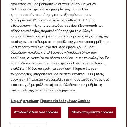
από εσάς και μας βοηθούν να εξατομικεύσουμε και να
βελτιώσουμε την online εμπειρία σας. Τα cookies
χρησιμοποιούνται επίσης για την εξατομίκευση των
διαφημίσεων. Με ξεχωριστή συγκατάθεση («Πλήρης
εξατομίκευση»), χρησιμοποιούμε cookies Bloomreach και
άλλες τεχνολογίες παρακολούθησης για τη συλλογή
πληροφοριών σχετικά με τη συμπεριφορά σας ως χρήστη, τις
Πλοήγηση
οποίες αντιστοιχίζουμε στο προφίλ σας για να προσαρμόζουμε
καλύτερα το περιεχόμενο που σας εμφανίζουμε μέσω
διαφόρων καναλιών. Επιλέγοντας «Αποδοχή όλων των
Υπηρεσιες
cookies», συναινείτε σε όλα τα cookies και τις τεχνολογίες. Για
να αποδεχτείτε μόνο τα απαραίτητα cookies και τεχνολογίες,
επιλέξτε «Μόνο απαραίτητα cookies». Περισσότερες
πληροφορίες μπορείτε να βρείτε στην ενότητα «Ρυθμίσεις
cookies». Μπορείτε να ανακαλέσετε τη συγκατάθεσή σας ανά
πάσα στιγμή με μελλοντική ισχύ, αλλάζοντας τις ρυθμίσεις
συγκατάθεσης στο Κέντρο προτιμήσεων.
Νομική σημείωση
Προστασία δεδομένων
Cookies
Αποδοχή όλων των cookies
Μόνο απαραίτητα cookies
© Miele & Cie. KG.