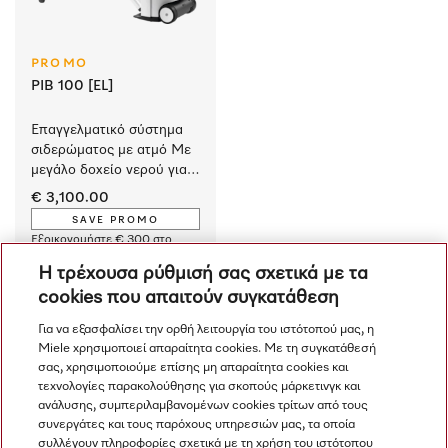
PROMO
PIB 100 [EL]
Επαγγελματικό σύστημα 
σιδερώματος με ατμό Με 
μεγάλο δοχείο νερού για 
μεγάλη διάρκεια 
€ 3,100.00
σιδερώματος και τέλεια 
SAVE PROMO
αποτελέσματα. 
Εξοικονομήστε € 300 στο
καλάθι αγορών
Η τρέχουσα ρύθμισή σας σχετικά με τα
Διαθέσιμο
cookies που απαιτούν συγκατάθεση
Για να εξασφαλίσει την ορθή λειτουργία του ιστότοπού μας, η
Miele χρησιμοποιεί απαραίτητα cookies. Με τη συγκατάθεσή
σας, χρησιμοποιούμε επίσης μη απαραίτητα cookies και
τεχνολογίες παρακολούθησης για σκοπούς μάρκετινγκ και
1
ανάλυσης, συμπεριλαμβανομένων cookies τρίτων από τους
συνεργάτες και τους παρόχους υπηρεσιών μας, τα οποία
συλλέγουν πληροφορίες σχετικά με τη χρήση του ιστότοπου