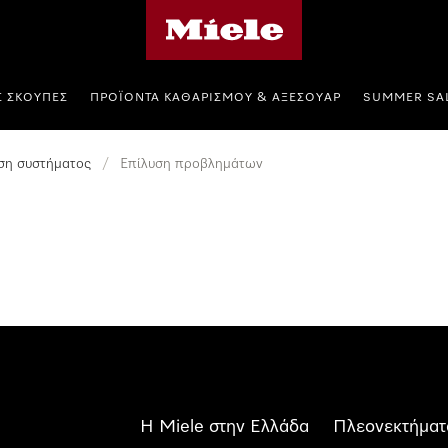
Αρχική σελίδα της Miele
Σ ΣΚΟΎΠΕΣ
ΠΡΟΪΌΝΤΑ ΚΑΘΑΡΙΣΜΟΎ & ΑΞΕΣΟΥΆΡ
SUMMER SA
η συστήματος
/
Επίλυση προβλημάτων
Η Miele στην Ελλάδα
Πλεονεκτήματ