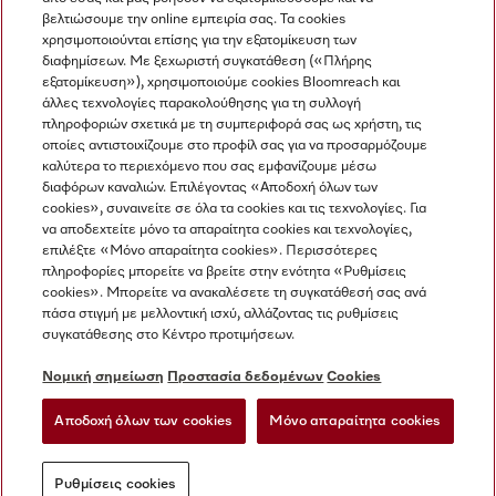
βελτιώσουμε την online εμπειρία σας. Τα cookies
χρησιμοποιούνται επίσης για την εξατομίκευση των
διαφημίσεων. Με ξεχωριστή συγκατάθεση («Πλήρης
εξατομίκευση»), χρησιμοποιούμε cookies Bloomreach και
Miele στο Instagram
Miele στο Facebook
Miele στο Youtube
άλλες τεχνολογίες παρακολούθησης για τη συλλογή
πληροφοριών σχετικά με τη συμπεριφορά σας ως χρήστη, τις
οποίες αντιστοιχίζουμε στο προφίλ σας για να προσαρμόζουμε
καλύτερα το περιεχόμενο που σας εμφανίζουμε μέσω
διαφόρων καναλιών. Επιλέγοντας «Αποδοχή όλων των
cookies», συναινείτε σε όλα τα cookies και τις τεχνολογίες. Για
Η εταιρεία μας
να αποδεχτείτε μόνο τα απαραίτητα cookies και τεχνολογίες,
επιλέξτε «Μόνο απαραίτητα cookies». Περισσότερες
Όροι και Προϋποθέσεις
πληροφορίες μπορείτε να βρείτε στην ενότητα «Ρυθμίσεις
Προστασία δεδομένων
cookies». Μπορείτε να ανακαλέσετε τη συγκατάθεσή σας ανά
Όροι Χρήσης
πάσα στιγμή με μελλοντική ισχύ, αλλάζοντας τις ρυθμίσεις
συγκατάθεσης στο Κέντρο προτιμήσεων.
Δήλωση Προσβασιμότητας
Νόμος για τις ψηφιακές υπηρεσίες
Νομική σημείωση
Προστασία δεδομένων
Cookies
Φόρμα Υπαναχώρησης
Αποδοχή όλων των cookies
Μόνο απαραίτητα cookies
Ρυθμίσεις cookies
Ρυθμίσεις cookies