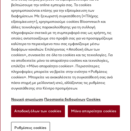
βελτιώσουμε την online εμπειρία σας. Τα cookies
χρησιμοποιούνται επίσης για την εξατομίκευση των
διαφημίσεων. Με ξεχωριστή συγκατάθεση («Πλήρης
εξατομίκευση»), χρησιμοποιούμε cookies Bloomreach και
Miele στο Instagram
Miele στο Facebook
Miele στο Youtube
άλλες τεχνολογίες παρακολούθησης για τη συλλογή
πληροφοριών σχετικά με τη συμπεριφορά σας ως χρήστη, τις
οποίες αντιστοιχίζουμε στο προφίλ σας για να προσαρμόζουμε
καλύτερα το περιεχόμενο που σας εμφανίζουμε μέσω
διαφόρων καναλιών. Επιλέγοντας «Αποδοχή όλων των
cookies», συναινείτε σε όλα τα cookies και τις τεχνολογίες. Για
Η εταιρεία μας
να αποδεχτείτε μόνο τα απαραίτητα cookies και τεχνολογίες,
επιλέξτε «Μόνο απαραίτητα cookies». Περισσότερες
Όροι και Προϋποθέσεις
πληροφορίες μπορείτε να βρείτε στην ενότητα «Ρυθμίσεις
Προστασία δεδομένων
cookies». Μπορείτε να ανακαλέσετε τη συγκατάθεσή σας ανά
Όροι Χρήσης
πάσα στιγμή με μελλοντική ισχύ, αλλάζοντας τις ρυθμίσεις
συγκατάθεσης στο Κέντρο προτιμήσεων.
Δήλωση Προσβασιμότητας
Νόμος για τις ψηφιακές υπηρεσίες
Νομική σημείωση
Προστασία δεδομένων
Cookies
Φόρμα Υπαναχώρησης
Αποδοχή όλων των cookies
Μόνο απαραίτητα cookies
Ρυθμίσεις cookies
Ρυθμίσεις cookies