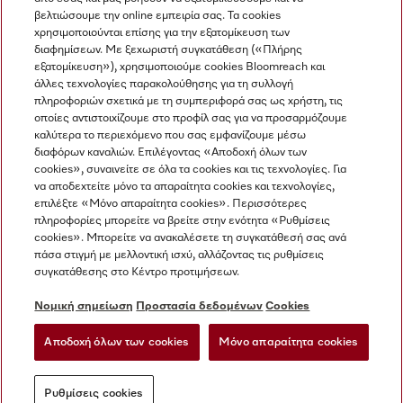
βελτιώσουμε την online εμπειρία σας. Τα cookies
χρησιμοποιούνται επίσης για την εξατομίκευση των
διαφημίσεων. Με ξεχωριστή συγκατάθεση («Πλήρης
εξατομίκευση»), χρησιμοποιούμε cookies Bloomreach και
Miele στο Instagram
Miele στο Facebook
Miele στο Youtube
άλλες τεχνολογίες παρακολούθησης για τη συλλογή
πληροφοριών σχετικά με τη συμπεριφορά σας ως χρήστη, τις
οποίες αντιστοιχίζουμε στο προφίλ σας για να προσαρμόζουμε
καλύτερα το περιεχόμενο που σας εμφανίζουμε μέσω
διαφόρων καναλιών. Επιλέγοντας «Αποδοχή όλων των
cookies», συναινείτε σε όλα τα cookies και τις τεχνολογίες. Για
Η εταιρεία μας
να αποδεχτείτε μόνο τα απαραίτητα cookies και τεχνολογίες,
επιλέξτε «Μόνο απαραίτητα cookies». Περισσότερες
Όροι και Προϋποθέσεις
πληροφορίες μπορείτε να βρείτε στην ενότητα «Ρυθμίσεις
Προστασία δεδομένων
cookies». Μπορείτε να ανακαλέσετε τη συγκατάθεσή σας ανά
Όροι Χρήσης
πάσα στιγμή με μελλοντική ισχύ, αλλάζοντας τις ρυθμίσεις
συγκατάθεσης στο Κέντρο προτιμήσεων.
Δήλωση Προσβασιμότητας
Νόμος για τις ψηφιακές υπηρεσίες
Νομική σημείωση
Προστασία δεδομένων
Cookies
Φόρμα Υπαναχώρησης
Αποδοχή όλων των cookies
Μόνο απαραίτητα cookies
Ρυθμίσεις cookies
Ρυθμίσεις cookies