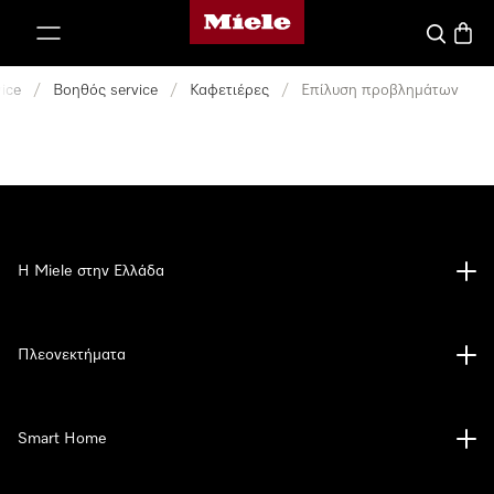
Αρχική σελίδα της Miele
 στο περιεχόμενο
Αναζήτησ
Καλάθ
ice
/
Βοηθός service
/
Καφετιέρες
/
Επίλυση προβλημάτων
Η Miele στην Ελλάδα
Πλεονεκτήματα
Smart Home