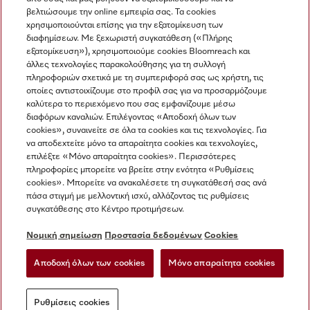
βελτιώσουμε την online εμπειρία σας. Τα cookies
χρησιμοποιούνται επίσης για την εξατομίκευση των
διαφημίσεων. Με ξεχωριστή συγκατάθεση («Πλήρης
εξατομίκευση»), χρησιμοποιούμε cookies Bloomreach και
Miele στο Instagram
Miele στο Facebook
Miele στο Youtube
άλλες τεχνολογίες παρακολούθησης για τη συλλογή
πληροφοριών σχετικά με τη συμπεριφορά σας ως χρήστη, τις
οποίες αντιστοιχίζουμε στο προφίλ σας για να προσαρμόζουμε
καλύτερα το περιεχόμενο που σας εμφανίζουμε μέσω
διαφόρων καναλιών. Επιλέγοντας «Αποδοχή όλων των
cookies», συναινείτε σε όλα τα cookies και τις τεχνολογίες. Για
Η εταιρεία μας
να αποδεχτείτε μόνο τα απαραίτητα cookies και τεχνολογίες,
επιλέξτε «Μόνο απαραίτητα cookies». Περισσότερες
Όροι και Προϋποθέσεις
πληροφορίες μπορείτε να βρείτε στην ενότητα «Ρυθμίσεις
Προστασία δεδομένων
cookies». Μπορείτε να ανακαλέσετε τη συγκατάθεσή σας ανά
Όροι Χρήσης
πάσα στιγμή με μελλοντική ισχύ, αλλάζοντας τις ρυθμίσεις
συγκατάθεσης στο Κέντρο προτιμήσεων.
Δήλωση Προσβασιμότητας
Νόμος για τις ψηφιακές υπηρεσίες
Νομική σημείωση
Προστασία δεδομένων
Cookies
Φόρμα Υπαναχώρησης
Αποδοχή όλων των cookies
Μόνο απαραίτητα cookies
Ρυθμίσεις cookies
Ρυθμίσεις cookies