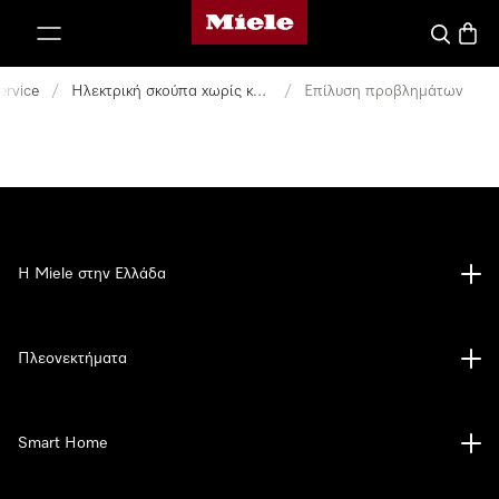
Αρχική σελίδα της Miele
 στο περιεχόμενο
Αναζήτησ
Καλάθ
ervice
/
Ηλεκτρική σκούπα χωρίς καλώδιο
/
Επίλυση προβλημάτων
Η Miele στην Ελλάδα
Πλεονεκτήματα
Smart Home