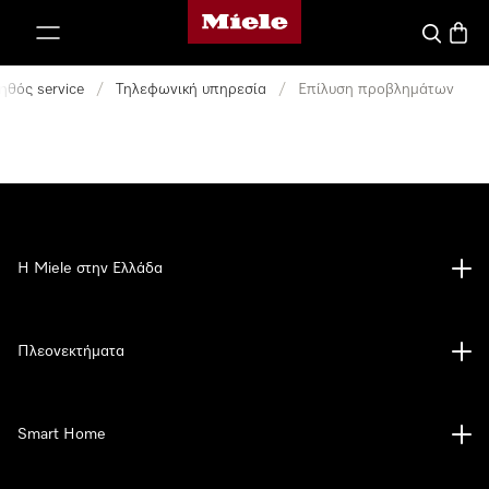
Αρχική σελίδα της Miele
 στο περιεχόμενο
Αναζήτησ
Καλάθ
ηθός service
/
Τηλεφωνική υπηρεσία
/
Επίλυση προβλημάτων
Η Miele στην Ελλάδα
Πλεονεκτήματα
Smart Home