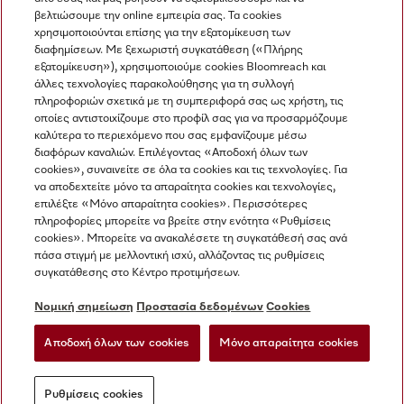
βελτιώσουμε την online εμπειρία σας. Τα cookies
χρησιμοποιούνται επίσης για την εξατομίκευση των
διαφημίσεων. Με ξεχωριστή συγκατάθεση («Πλήρης
εξατομίκευση»), χρησιμοποιούμε cookies Bloomreach και
Miele στο Instagram
Miele στο Facebook
Miele στο Youtube
άλλες τεχνολογίες παρακολούθησης για τη συλλογή
πληροφοριών σχετικά με τη συμπεριφορά σας ως χρήστη, τις
οποίες αντιστοιχίζουμε στο προφίλ σας για να προσαρμόζουμε
καλύτερα το περιεχόμενο που σας εμφανίζουμε μέσω
διαφόρων καναλιών. Επιλέγοντας «Αποδοχή όλων των
cookies», συναινείτε σε όλα τα cookies και τις τεχνολογίες. Για
Η εταιρεία μας
να αποδεχτείτε μόνο τα απαραίτητα cookies και τεχνολογίες,
επιλέξτε «Μόνο απαραίτητα cookies». Περισσότερες
Όροι και Προϋποθέσεις
πληροφορίες μπορείτε να βρείτε στην ενότητα «Ρυθμίσεις
Προστασία δεδομένων
cookies». Μπορείτε να ανακαλέσετε τη συγκατάθεσή σας ανά
Όροι Χρήσης
πάσα στιγμή με μελλοντική ισχύ, αλλάζοντας τις ρυθμίσεις
συγκατάθεσης στο Κέντρο προτιμήσεων.
Δήλωση Προσβασιμότητας
Νόμος για τις ψηφιακές υπηρεσίες
Νομική σημείωση
Προστασία δεδομένων
Cookies
Φόρμα Υπαναχώρησης
Αποδοχή όλων των cookies
Μόνο απαραίτητα cookies
Ρυθμίσεις cookies
Ρυθμίσεις cookies