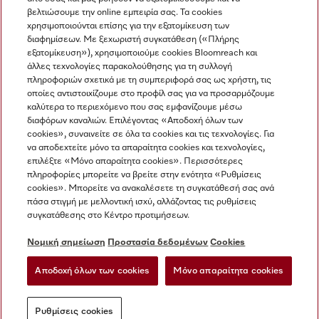
βελτιώσουμε την online εμπειρία σας. Τα cookies
χρησιμοποιούνται επίσης για την εξατομίκευση των
διαφημίσεων. Με ξεχωριστή συγκατάθεση («Πλήρης
εξατομίκευση»), χρησιμοποιούμε cookies Bloomreach και
Miele στο Instagram
Miele στο Facebook
Miele στο Youtube
άλλες τεχνολογίες παρακολούθησης για τη συλλογή
πληροφοριών σχετικά με τη συμπεριφορά σας ως χρήστη, τις
οποίες αντιστοιχίζουμε στο προφίλ σας για να προσαρμόζουμε
καλύτερα το περιεχόμενο που σας εμφανίζουμε μέσω
διαφόρων καναλιών. Επιλέγοντας «Αποδοχή όλων των
cookies», συναινείτε σε όλα τα cookies και τις τεχνολογίες. Για
Η εταιρεία μας
να αποδεχτείτε μόνο τα απαραίτητα cookies και τεχνολογίες,
επιλέξτε «Μόνο απαραίτητα cookies». Περισσότερες
Όροι και Προϋποθέσεις
πληροφορίες μπορείτε να βρείτε στην ενότητα «Ρυθμίσεις
Προστασία δεδομένων
cookies». Μπορείτε να ανακαλέσετε τη συγκατάθεσή σας ανά
Όροι Χρήσης
πάσα στιγμή με μελλοντική ισχύ, αλλάζοντας τις ρυθμίσεις
συγκατάθεσης στο Κέντρο προτιμήσεων.
Δήλωση Προσβασιμότητας
Νόμος για τις ψηφιακές υπηρεσίες
Νομική σημείωση
Προστασία δεδομένων
Cookies
Φόρμα Υπαναχώρησης
Αποδοχή όλων των cookies
Μόνο απαραίτητα cookies
Ρυθμίσεις cookies
Ρυθμίσεις cookies