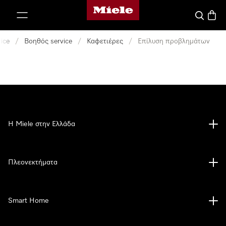
Αρχική σελίδα της Miele
 στο περιεχόμενο
Αναζήτησ
Καλάθ
ice
/
Βοηθός service
/
Καφετιέρες
/
Επίλυση προβλημάτων
Η Miele στην Ελλάδα
Πλεονεκτήματα
Smart Home