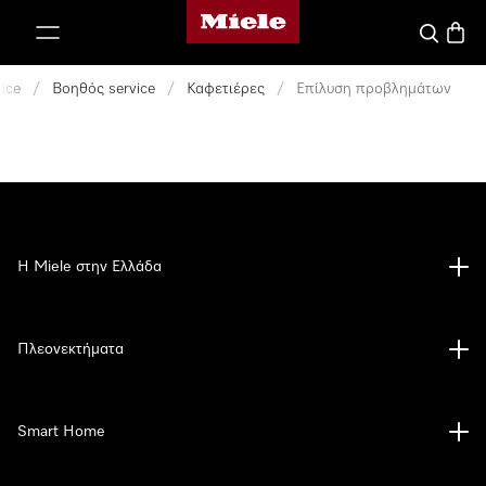
Αρχική σελίδα της Miele
 στο περιεχόμενο
Αναζήτησ
Καλάθ
ice
/
Βοηθός service
/
Καφετιέρες
/
Επίλυση προβλημάτων
Η Miele στην Ελλάδα
Πλεονεκτήματα
Smart Home