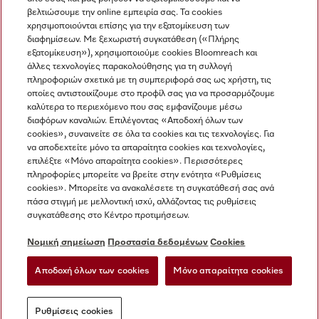
βελτιώσουμε την online εμπειρία σας. Τα cookies
χρησιμοποιούνται επίσης για την εξατομίκευση των
διαφημίσεων. Με ξεχωριστή συγκατάθεση («Πλήρης
εξατομίκευση»), χρησιμοποιούμε cookies Bloomreach και
Miele στο Instagram
Miele στο Facebook
Miele στο Youtube
άλλες τεχνολογίες παρακολούθησης για τη συλλογή
πληροφοριών σχετικά με τη συμπεριφορά σας ως χρήστη, τις
οποίες αντιστοιχίζουμε στο προφίλ σας για να προσαρμόζουμε
καλύτερα το περιεχόμενο που σας εμφανίζουμε μέσω
διαφόρων καναλιών. Επιλέγοντας «Αποδοχή όλων των
cookies», συναινείτε σε όλα τα cookies και τις τεχνολογίες. Για
Η εταιρεία μας
να αποδεχτείτε μόνο τα απαραίτητα cookies και τεχνολογίες,
επιλέξτε «Μόνο απαραίτητα cookies». Περισσότερες
Όροι και Προϋποθέσεις
πληροφορίες μπορείτε να βρείτε στην ενότητα «Ρυθμίσεις
Προστασία δεδομένων
cookies». Μπορείτε να ανακαλέσετε τη συγκατάθεσή σας ανά
Όροι Χρήσης
πάσα στιγμή με μελλοντική ισχύ, αλλάζοντας τις ρυθμίσεις
συγκατάθεσης στο Κέντρο προτιμήσεων.
Δήλωση Προσβασιμότητας
Νόμος για τις ψηφιακές υπηρεσίες
Νομική σημείωση
Προστασία δεδομένων
Cookies
Φόρμα Υπαναχώρησης
Αποδοχή όλων των cookies
Μόνο απαραίτητα cookies
Ρυθμίσεις cookies
Ρυθμίσεις cookies