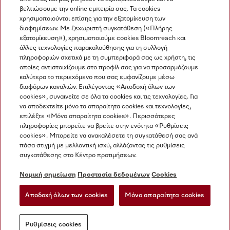
βελτιώσουμε την online εμπειρία σας. Τα cookies
χρησιμοποιούνται επίσης για την εξατομίκευση των
διαφημίσεων. Με ξεχωριστή συγκατάθεση («Πλήρης
εξατομίκευση»), χρησιμοποιούμε cookies Bloomreach και
Miele στο Instagram
Miele στο Facebook
Miele στο Youtube
άλλες τεχνολογίες παρακολούθησης για τη συλλογή
πληροφοριών σχετικά με τη συμπεριφορά σας ως χρήστη, τις
οποίες αντιστοιχίζουμε στο προφίλ σας για να προσαρμόζουμε
καλύτερα το περιεχόμενο που σας εμφανίζουμε μέσω
διαφόρων καναλιών. Επιλέγοντας «Αποδοχή όλων των
cookies», συναινείτε σε όλα τα cookies και τις τεχνολογίες. Για
Η εταιρεία μας
να αποδεχτείτε μόνο τα απαραίτητα cookies και τεχνολογίες,
επιλέξτε «Μόνο απαραίτητα cookies». Περισσότερες
Όροι και Προϋποθέσεις
πληροφορίες μπορείτε να βρείτε στην ενότητα «Ρυθμίσεις
Προστασία δεδομένων
cookies». Μπορείτε να ανακαλέσετε τη συγκατάθεσή σας ανά
Όροι Χρήσης
πάσα στιγμή με μελλοντική ισχύ, αλλάζοντας τις ρυθμίσεις
συγκατάθεσης στο Κέντρο προτιμήσεων.
Δήλωση Προσβασιμότητας
Νόμος για τις ψηφιακές υπηρεσίες
Νομική σημείωση
Προστασία δεδομένων
Cookies
Φόρμα Υπαναχώρησης
Αποδοχή όλων των cookies
Μόνο απαραίτητα cookies
Ρυθμίσεις cookies
Ρυθμίσεις cookies