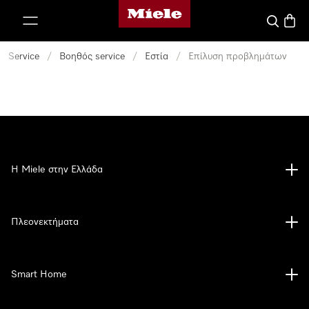
Αρχική σελίδα της Miele
 στο περιεχόμενο
Αναζήτησ
Καλάθ
Service
/
Βοηθός service
/
Εστία
/
Επίλυση προβλημάτων
Η Miele στην Ελλάδα
Πλεονεκτήματα
Smart Home