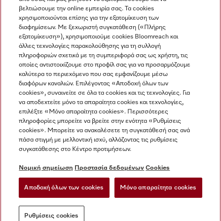
βελτιώσουμε την online εμπειρία σας. Τα cookies
χρησιμοποιούνται επίσης για την εξατομίκευση των
διαφημίσεων. Με ξεχωριστή συγκατάθεση («Πλήρης
εξατομίκευση»), χρησιμοποιούμε cookies Bloomreach και
Miele στο Instagram
Miele στο Facebook
Miele στο Youtube
άλλες τεχνολογίες παρακολούθησης για τη συλλογή
πληροφοριών σχετικά με τη συμπεριφορά σας ως χρήστη, τις
οποίες αντιστοιχίζουμε στο προφίλ σας για να προσαρμόζουμε
καλύτερα το περιεχόμενο που σας εμφανίζουμε μέσω
διαφόρων καναλιών. Επιλέγοντας «Αποδοχή όλων των
cookies», συναινείτε σε όλα τα cookies και τις τεχνολογίες. Για
Η εταιρεία μας
να αποδεχτείτε μόνο τα απαραίτητα cookies και τεχνολογίες,
επιλέξτε «Μόνο απαραίτητα cookies». Περισσότερες
Όροι και Προϋποθέσεις
πληροφορίες μπορείτε να βρείτε στην ενότητα «Ρυθμίσεις
Προστασία δεδομένων
cookies». Μπορείτε να ανακαλέσετε τη συγκατάθεσή σας ανά
Όροι Χρήσης
πάσα στιγμή με μελλοντική ισχύ, αλλάζοντας τις ρυθμίσεις
συγκατάθεσης στο Κέντρο προτιμήσεων.
Δήλωση Προσβασιμότητας
Νόμος για τις ψηφιακές υπηρεσίες
Νομική σημείωση
Προστασία δεδομένων
Cookies
Φόρμα Υπαναχώρησης
Αποδοχή όλων των cookies
Μόνο απαραίτητα cookies
Ρυθμίσεις cookies
Ρυθμίσεις cookies