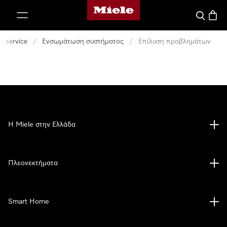
Αρχική σελίδα της Miele
 στο περιεχόμενο
Αναζήτησ
Καλάθ
 service
/
Ενσωμάτωση συστήματος
/
Επίλυση προβλημάτων
Η Miele στην Ελλάδα
Πλεονεκτήματα
Smart Home