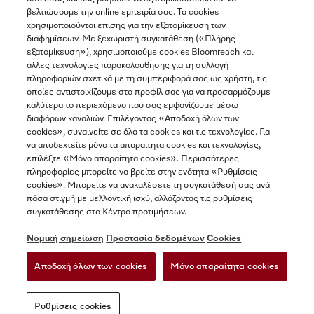
βελτιώσουμε την online εμπειρία σας. Τα cookies
χρησιμοποιούνται επίσης για την εξατομίκευση των
διαφημίσεων. Με ξεχωριστή συγκατάθεση («Πλήρης
εξατομίκευση»), χρησιμοποιούμε cookies Bloomreach και
Miele στο Instagram
Miele στο Facebook
Miele στο Youtube
άλλες τεχνολογίες παρακολούθησης για τη συλλογή
πληροφοριών σχετικά με τη συμπεριφορά σας ως χρήστη, τις
οποίες αντιστοιχίζουμε στο προφίλ σας για να προσαρμόζουμε
καλύτερα το περιεχόμενο που σας εμφανίζουμε μέσω
διαφόρων καναλιών. Επιλέγοντας «Αποδοχή όλων των
cookies», συναινείτε σε όλα τα cookies και τις τεχνολογίες. Για
Η εταιρεία μας
να αποδεχτείτε μόνο τα απαραίτητα cookies και τεχνολογίες,
επιλέξτε «Μόνο απαραίτητα cookies». Περισσότερες
Όροι και Προϋποθέσεις
πληροφορίες μπορείτε να βρείτε στην ενότητα «Ρυθμίσεις
Προστασία δεδομένων
cookies». Μπορείτε να ανακαλέσετε τη συγκατάθεσή σας ανά
Όροι Χρήσης
πάσα στιγμή με μελλοντική ισχύ, αλλάζοντας τις ρυθμίσεις
συγκατάθεσης στο Κέντρο προτιμήσεων.
Δήλωση Προσβασιμότητας
Νόμος για τις ψηφιακές υπηρεσίες
Νομική σημείωση
Προστασία δεδομένων
Cookies
Φόρμα Υπαναχώρησης
Αποδοχή όλων των cookies
Μόνο απαραίτητα cookies
Ρυθμίσεις cookies
Ρυθμίσεις cookies