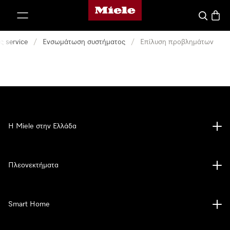
Αρχική σελίδα της Miele
 στο περιεχόμενο
Αναζήτησ
Καλάθ
 service
/
Ενσωμάτωση συστήματος
/
Επίλυση προβλημάτων
Η Miele στην Ελλάδα
Πλεονεκτήματα
Smart Home