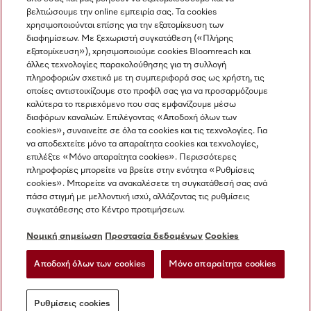
βελτιώσουμε την online εμπειρία σας. Τα cookies
χρησιμοποιούνται επίσης για την εξατομίκευση των
διαφημίσεων. Με ξεχωριστή συγκατάθεση («Πλήρης
εξατομίκευση»), χρησιμοποιούμε cookies Bloomreach και
Miele στο Instagram
Miele στο Facebook
Miele στο Youtube
άλλες τεχνολογίες παρακολούθησης για τη συλλογή
πληροφοριών σχετικά με τη συμπεριφορά σας ως χρήστη, τις
οποίες αντιστοιχίζουμε στο προφίλ σας για να προσαρμόζουμε
καλύτερα το περιεχόμενο που σας εμφανίζουμε μέσω
διαφόρων καναλιών. Επιλέγοντας «Αποδοχή όλων των
cookies», συναινείτε σε όλα τα cookies και τις τεχνολογίες. Για
Η εταιρεία μας
να αποδεχτείτε μόνο τα απαραίτητα cookies και τεχνολογίες,
επιλέξτε «Μόνο απαραίτητα cookies». Περισσότερες
Όροι και Προϋποθέσεις
πληροφορίες μπορείτε να βρείτε στην ενότητα «Ρυθμίσεις
Προστασία δεδομένων
cookies». Μπορείτε να ανακαλέσετε τη συγκατάθεσή σας ανά
Όροι Χρήσης
πάσα στιγμή με μελλοντική ισχύ, αλλάζοντας τις ρυθμίσεις
συγκατάθεσης στο Κέντρο προτιμήσεων.
Δήλωση Προσβασιμότητας
Νόμος για τις ψηφιακές υπηρεσίες
Νομική σημείωση
Προστασία δεδομένων
Cookies
Φόρμα Υπαναχώρησης
Αποδοχή όλων των cookies
Μόνο απαραίτητα cookies
Ρυθμίσεις cookies
Ρυθμίσεις cookies