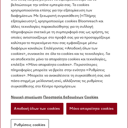
βελτιώσουμε την online εμπειρία σας. Τα cookies
χρησιμοποιούνται επίσης για την εξατομίκευση των
διαφημίσεων. Με ξεχωριστή συγκατάθεση («Πλήρης
εξατομίκευση»), χρησιμοποιούμε cookies Bloomreach και
Miele στο Instagram
Miele στο Facebook
Miele στο Youtube
άλλες τεχνολογίες παρακολούθησης για τη συλλογή
πληροφοριών σχετικά με τη συμπεριφορά σας ως χρήστη, τις
οποίες αντιστοιχίζουμε στο προφίλ σας για να προσαρμόζουμε
καλύτερα το περιεχόμενο που σας εμφανίζουμε μέσω
διαφόρων καναλιών. Επιλέγοντας «Αποδοχή όλων των
cookies», συναινείτε σε όλα τα cookies και τις τεχνολογίες. Για
Η εταιρεία μας
να αποδεχτείτε μόνο τα απαραίτητα cookies και τεχνολογίες,
επιλέξτε «Μόνο απαραίτητα cookies». Περισσότερες
Όροι και Προϋποθέσεις
πληροφορίες μπορείτε να βρείτε στην ενότητα «Ρυθμίσεις
Προστασία δεδομένων
cookies». Μπορείτε να ανακαλέσετε τη συγκατάθεσή σας ανά
Όροι Χρήσης
πάσα στιγμή με μελλοντική ισχύ, αλλάζοντας τις ρυθμίσεις
συγκατάθεσης στο Κέντρο προτιμήσεων.
Δήλωση Προσβασιμότητας
Νόμος για τις ψηφιακές υπηρεσίες
Νομική σημείωση
Προστασία δεδομένων
Cookies
Φόρμα Υπαναχώρησης
Αποδοχή όλων των cookies
Μόνο απαραίτητα cookies
Ρυθμίσεις cookies
Ρυθμίσεις cookies