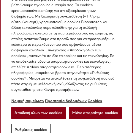
βελτιώσουμε την online εμπειρία σας. Τα cookies
χρησιμοποιούνται επίσης για την εξατομίκευση των
διαφημίσεων. Με ξεχωριστή συγκατάθεση («Πλήρης
εξατομίκευση»), χρησιμοποιούμε cookies Bloomreach και
Miele στο Instagram
Miele στο Facebook
Miele στο Youtube
άλλες τεχνολογίες παρακολούθησης για τη συλλογή
πληροφοριών σχετικά με τη συμπεριφορά σας ως χρήστη, τις
οποίες αντιστοιχίζουμε στο προφίλ σας για να προσαρμόζουμε
καλύτερα το περιεχόμενο που σας εμφανίζουμε μέσω
διαφόρων καναλιών. Επιλέγοντας «Αποδοχή όλων των
cookies», συναινείτε σε όλα τα cookies και τις τεχνολογίες. Για
Η εταιρεία μας
να αποδεχτείτε μόνο τα απαραίτητα cookies και τεχνολογίες,
επιλέξτε «Μόνο απαραίτητα cookies». Περισσότερες
Όροι και Προϋποθέσεις
πληροφορίες μπορείτε να βρείτε στην ενότητα «Ρυθμίσεις
Προστασία δεδομένων
cookies». Μπορείτε να ανακαλέσετε τη συγκατάθεσή σας ανά
Όροι Χρήσης
πάσα στιγμή με μελλοντική ισχύ, αλλάζοντας τις ρυθμίσεις
συγκατάθεσης στο Κέντρο προτιμήσεων.
Δήλωση Προσβασιμότητας
Νόμος για τις ψηφιακές υπηρεσίες
Νομική σημείωση
Προστασία δεδομένων
Cookies
Φόρμα Υπαναχώρησης
Αποδοχή όλων των cookies
Μόνο απαραίτητα cookies
Ρυθμίσεις cookies
Ρυθμίσεις cookies