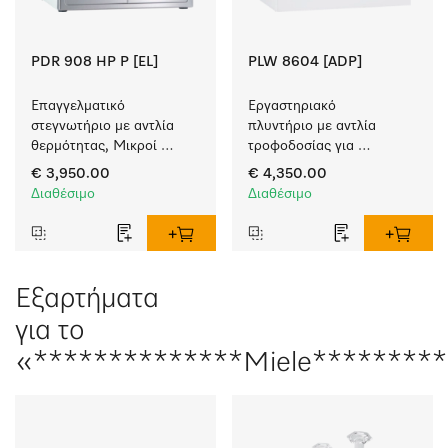
PDR 908 HP P [EL]
PLW 8604 [ADP]
Επαγγελματικό 
Εργαστηριακό 
στεγνωτήριο με αντλία 
πλυντήριο με αντλία 
θερμότητας, Μικροί 
τροφοδοσίας για 
Γίγαντες πολύ χαμηλή 
απιονισμένο νερό.
€ 3,950.00
€ 4,350.00
κατανάλωση ενέργειας 
Διαθέσιμο
Διαθέσιμο
και σύντομη διάρκεια. 
Μέγεθος φορτίου 8 kg.
Εξαρτήματα
για το
«**************Miele*********