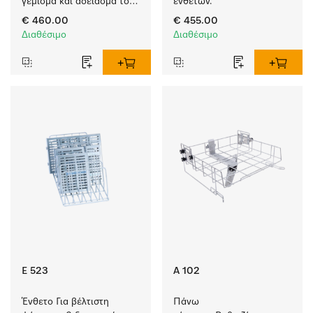
γέμισμα και άδειασμα του 
ενθέτων.
πλυντηρίου ρούχων και 
€ 460.00
€ 455.00
του στεγνωτηρίου. 
Διαθέσιμο
Διαθέσιμο
E 523
A 102
Ένθετο Για βέλτιστη 
Πάνω 