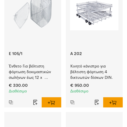
E 105/1
A 202
Ένθετο Για βέλτιστη 
Κινητό κάνιστρο για 
φόρτωση δοκιμαστικών 
βέλτιστη φόρτωση 4 
σωλήνων έως 12 x  
δικτυωτών δίσκων DIN.
165 mm.
€ 330.00
€ 950.00
Διαθέσιμο
Διαθέσιμο