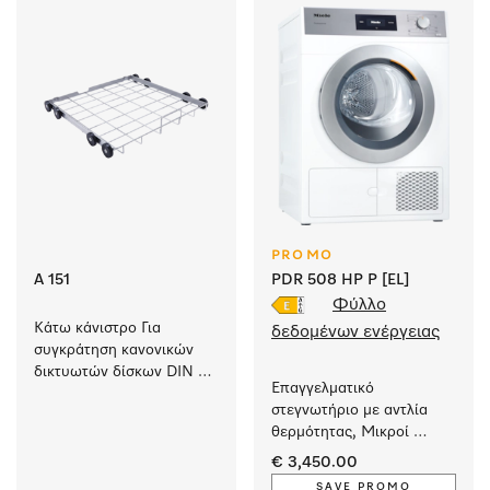
PROMO
A 151
PDR 508 HP P [EL]
Φύλλο
Κάτω κάνιστρο Για 
δεδομένων ενέργειας
συγκράτηση κανονικών 
δικτυωτών δίσκων DIN 
Επαγγελματικό 
καθώς και διαφόρων 
στεγνωτήριο με αντλία 
ενθέτων.
θερμότητας, Μικροί 
Γίγαντες πολύ χαμηλή 
€ 3,450.00
κατανάλωση ενέργειας 
SAVE PROMO