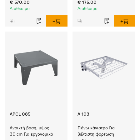
πλυντηρίου ρούχων και 
συστημάτων και 
€ 570.00
€ 175.00
του στεγνωτηρίου.
στεγνωτηρίου με αντλία 
Διαθέσιμο
Διαθέσιμο
θερμού αέρα
APCL 085
A 103
Ανοικτή βάση, ύψος 
Πάνω κάνιστρο Για 
30 cm Για εργονομικό 
βέλτιστη φόρτωση 