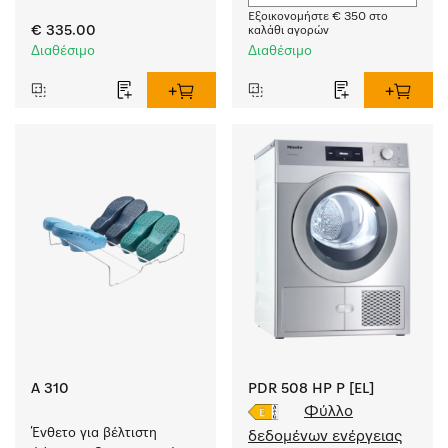
και σύντομη διάρκεια. 
Εξοικονομήστε € 350 στο
Μέγεθος φορτίου 8 kg.
€ 335.00
καλάθι αγορών
Διαθέσιμο
Διαθέσιμο
A 310
PDR 508 HP P [EL]
Φύλλο
Ένθετο για βέλτιστη 
δεδομένων ενέργειας