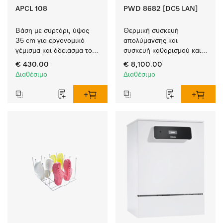
APCL 108
PWD 8682 [DC5 LAN]
Βάση με συρτάρι, ύψος 
Θερμική συσκευή 
35 cm για εργονομικό 
απολύμανσης και 
γέμισμα και άδειασμα του 
συσκευή καθαρισμού και 
πλυντηρίου ρούχων και 
απολύμανσης με σύνδεση 
€ 430.00
€ 8,100.00
του στεγνωτηρίου. 
απιονισμένου νερού, 
Διαθέσιμο
Διαθέσιμο
δοσομετρητή υγρού & 
λειτουργία EcoDry.