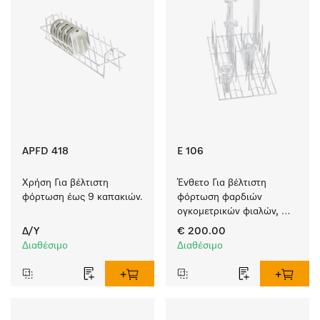
APFD 418
E 106
Χρήση Για βέλτιστη 
Ένθετο Για βέλτιστη 
φόρτωση έως 9 καπακιών.
φόρτωση φαρδιών 
ογκομετρικών φιαλών, 
κυλίνδρων μέτρησης κ.λπ.
Δ/Υ
€ 200.00
Διαθέσιμο
Διαθέσιμο