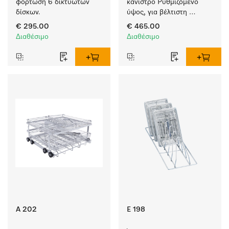
φόρτωση 6 δικτυωτών 
κάνιστρο Ρυθμιζόμενο 
δίσκων.
ύψος, για βέλτιστη 
φόρτωση ενθέτων.
€ 295.00
€ 465.00
Διαθέσιμο
Διαθέσιμο
A 202
E 198