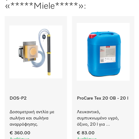
«*****Miele*****»:
DOS-P2
ProCare Tex 20 OB - 20 l
Δοσομετρική αντλία με 
Λευκαντικό, 
σωλήνα και σωλήνα 
συμπυκνωμένο υγρό, 
αναρρόφησης. 
όξινο, 20 l για 
αποτελεσματική 
€ 360.00
€ 83.00
αφαίρεση επίμονων 