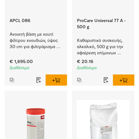
APCL 086
ProCare Universal 77 A -
500 g
Ανοικτή βάση με κουτί 
φίλτρου χνουδιών, ύψος 
Καθαριστικό συσκευής, 
30 cm για φιλτράρισμα 
αλκαλικό, 500 g για την 
χνουδιών και μεγάλων 
αφαίρεση επίμονων 
σωματιδίων από τη 
επικαθίσεων αμύλου.
€ 1,695.00
€ 20.16
σαπουνάδα.
Διαθέσιμο
Διαθέσιμο