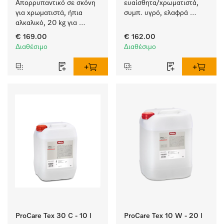
Απορρυπαντικό σε σκόνη 
ευαίσθητα/χρωματιστά, 
για χρωματιστά, ήπια 
συμπ. υγρό, ελαφρά 
αλκαλικό, 20 kg για 
αλκαλικό, 20 l για το 
πλύσιμο χρωματιστών 
πλύσιμο χρωματιστών 
€ 169.00
€ 162.00
χωρίς να ξεθωριάζουν.
αντικειμένων και 
Διαθέσιμο
Διαθέσιμο
ευαίσθητων υφασμάτων.
ProCare Tex 30 C - 10 l
ProCare Tex 10 W - 20 l