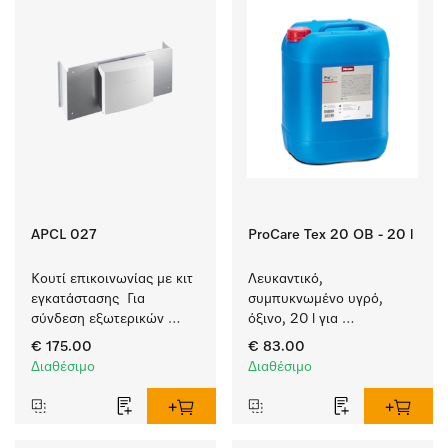
APCL 027
ProCare Tex 20 OB - 20 l
Κουτί επικοινωνίας με κιτ 
Λευκαντικό, 
εγκατάστασης  Για 
συμπυκνωμένο υγρό, 
σύνδεση εξωτερικών 
όξινο, 20 l για 
συστημάτων και 
αποτελεσματική 
€ 175.00
€ 83.00
στεγνωτηρίου με αντλία 
αφαίρεση επίμονων 
Διαθέσιμο
Διαθέσιμο
θερμού αέρα
λεκέδων.