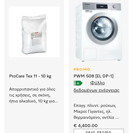
PROMO
ProCare Tex 11 - 10 kg
PWM 508 [EL DP-1]
Φύλλο
Απορρυπαντικό για όλες 
δεδομένων ενέργειας
τις χρήσεις, σε σκόνη, 
ήπια αλκαλικό, 10 kg για 
Επαγγ. πλυντ. ρούχων, 
πλύση λευκών και 
Μικροί Γίγαντες, ηλ. 
χρωματιστών ειδών.
θερμαινόμενο, αντλία 
αποχέτευσ. και ειδικά 
€ 4,400.00
προγράμματα 
SAVE PROMO