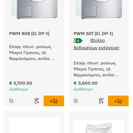
PWM 908 [EL DP-1]
PWM 507 [EL DP-1]
Φύλλο
Επαγγ. πλυντ. ρούχων, 
δεδομένων ενέργειας
Μικροί Γίγαντες, ηλ. 
θερμαινόμενο, αντλία 
Επαγγ. πλυντ. ρούχων, 
αποχέτευσ. και ειδικά 
Μικροί Γίγαντες, ηλ. 
προγράμματα 
θερμαινόμενο, αντλία 
συγκεκριμένων 
αποχέτευσ. και ειδικά 
απαιτήσεων. 
€ 5,700.00
€ 3,600.00
προγράμματα 
Χωρητικότητα 8 kg 
Διαθέσιμο
Διαθέσιμο
συγκεκριμένων 
σε 49 min.
απαιτήσεων. 
Χωρητικότητα 7 kg 
σε 49 min.