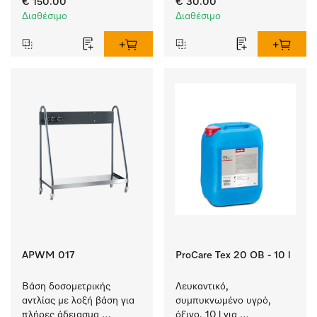
€ 150.00
€ 30.00
νερού. 
Διαθέσιμο
Διαθέσιμο
APWM 017
ProCare Tex 20 OB - 10 l
Βάση δοσομετρικής 
Λευκαντικό, 
αντλίας με λοξή βάση για 
συμπυκνωμένο υγρό, 
πλήρες άδειασμα 
όξινο, 10 l για 