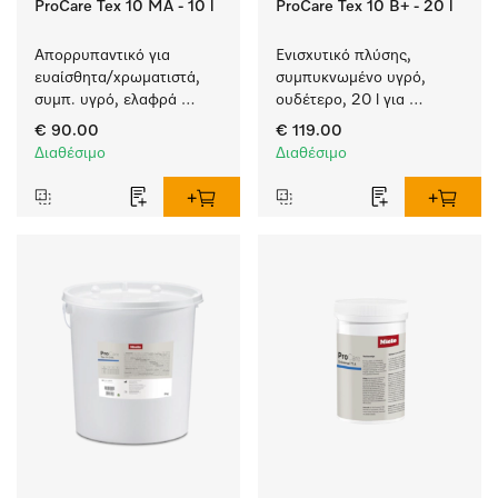
ProCare Tex 10 MA - 10 l
ProCare Tex 10 B+ - 20 l
Απορρυπαντικό για 
Ενισχυτικό πλύσης, 
ευαίσθητα/χρωματιστά, 
συμπυκνωμένο υγρό, 
συμπ. υγρό, ελαφρά 
ουδέτερο, 20 l για 
αλκαλικό, 10 l για το 
αποτελεσματική 
€ 90.00
€ 119.00
πλύσιμο χρωματιστών 
αφαίρεση των λιπαρών 
Διαθέσιμο
Διαθέσιμο
αντικειμένων και 
λεκέδων.
ευαίσθητων υφασμάτων.