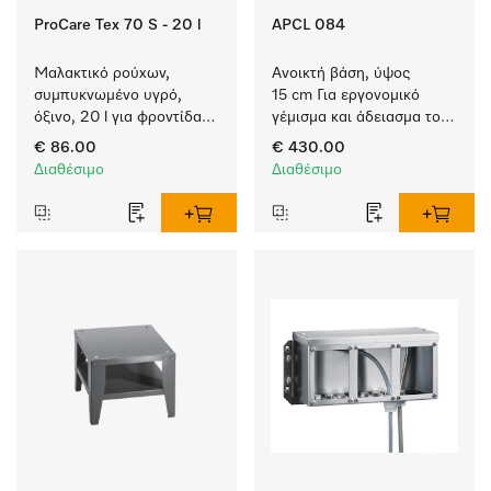
ProCare Tex 70 S - 20 l
APCL 084
Μαλακτικό ρούχων, 
Ανοικτή βάση, ύψος 
συμπυκνωμένο υγρό, 
15 cm Για εργονομικό 
όξινο, 20 l για φροντίδα 
γέμισμα και άδειασμα του 
υφασμάτων, για 
πλυντηρίου ρούχων και 
€ 86.00
€ 430.00
εξαιρετική υφή και 
του στεγνωτηρίου. 
Διαθέσιμο
Διαθέσιμο
αίσθηση που διαρκεί.