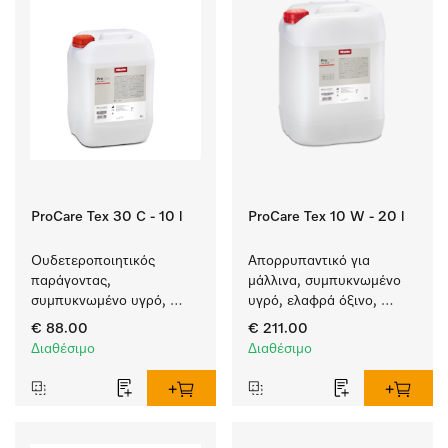
ProCare Tex 30 C - 10 l
ProCare Tex 10 W - 20 l
Ουδετεροποιητικός 
Απορρυπαντικό για 
παράγοντας, 
μάλλινα, συμπυκνωμένο 
συμπυκνωμένο υγρό, 
υγρό, ελαφρά όξινο, 
όξινο, 10 l για απόλυτη 
20 l για πλύση μάλλινων 
€ 88.00
€ 211.00
προστασία των 
σε πλυντήρια ρούχων.
Διαθέσιμο
Διαθέσιμο
υφασμάτων χάρη στην 
αξιόπιστη 
ουδετεροποίηση.