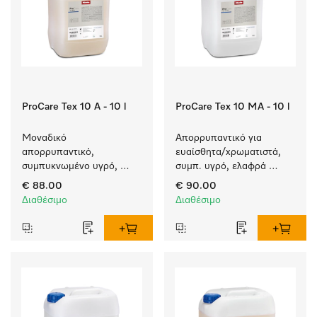
ProCare Tex 10 A - 10 l
ProCare Tex 10 MA - 10 l
Μοναδικό 
Απορρυπαντικό για 
απορρυπαντικό, 
ευαίσθητα/χρωματιστά, 
συμπυκνωμένο υγρό, 
συμπ. υγρό, ελαφρά 
αλκαλικό, 10 l για πλύση 
αλκαλικό, 10 l για το 
€ 88.00
€ 90.00
λευκών και χρωματιστών 
πλύσιμο χρωματιστών 
Διαθέσιμο
Διαθέσιμο
ειδών.
αντικειμένων και 
ευαίσθητων υφασμάτων.