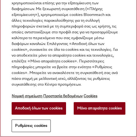
χρησιμοποιούνται επίσης για την εξατομίκευση των
διαφημίσεων. Με ξεχωριστή συγκατάθεση («Πλήρης
εξατομίκευση»), χρησιμοποιούμε cookies Bloomreach και
άλλες τεχνολογίες παρακολούθησης για τη συλλογή
πληροφοριών σχετικά με τη συμπεριφορά σας ως χρήστη, τις
οποίες αντιστοιχίζουμε στο προφίλ σας για να προσαρμόζουμε
καλύτερα το περιεχόμενο που σας εμφανίζουμε μέσω
διαφόρων καναλιών. Επιλέγοντας «Αποδοχή όλων των
cookies», συναινείτε σε όλα τα cookies και τις τεχνολογίες. Για
να αποδεχτείτε μόνο τα απαραίτητα cookies και τεχνολογίες,
επιλέξτε «Μόνο απαραίτητα cookies». Περισσότερες
πληροφορίες μπορείτε να βρείτε στην ενότητα «Ρυθμίσεις
cookies». Μπορείτε να ανακαλέσετε τη συγκατάθεσή σας ανά
πάσα στιγμή με μελλοντική ισχύ, αλλάζοντας τις ρυθμίσεις
ProCare Tex 11 COL - 20
APCL 106
συγκατάθεσης στο Κέντρο προτιμήσεων.
kg
Μονάδα επικοινωνίας Με 
Νομική σημείωση
Προστασία δεδομένων
Cookies
Απορρυπαντικό σε σκόνη 
διασύνδεση LAN και WiFi 
για χρωματιστά, ήπια 
για σύνδεση με εξωτερικά 
Αποδοχή όλων των cookies
Μόνο απαραίτητα cookies
αλκαλικό, 20 kg για 
συστήματα.
πλύσιμο χρωματιστών 
€ 169.00
€ 165.00
χωρίς να ξεθωριάζουν.
Ρυθμίσεις cookies
Διαθέσιμο
Διαθέσιμο