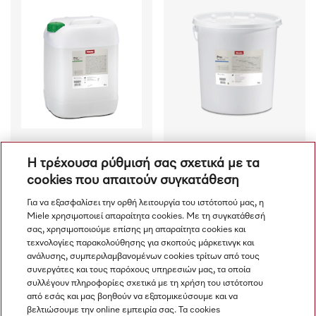
Η τρέχουσα ρύθμισή σας σχετικά με τα
ProCare Tex 10 B+ - 20 l
ProCare Tex 11 COL - 8 kg
cookies που απαιτούν συγκατάθεση
Ενισχυτικό πλύσης, 
Απορρυπαντικό για 
Για να εξασφαλίσει την ορθή λειτουργία του ιστότοπού μας, η
συμπυκνωμένο υγρό, 
χρωματιστά, σε σκόνη, 
Miele χρησιμοποιεί απαραίτητα cookies. Με τη συγκατάθεσή
ουδέτερο, 20 l για 
ήπια αλκαλικό, 8 kg για 
σας, χρησιμοποιούμε επίσης μη απαραίτητα cookies και
αποτελεσματική 
πλύσιμο χρωματιστών 
τεχνολογίες παρακολούθησης για σκοπούς μάρκετινγκ και
€ 119.00
€ 75.00
αφαίρεση των λιπαρών 
χωρίς να ξεθωριάζουν.
ανάλυσης, συμπεριλαμβανομένων cookies τρίτων από τους
Διαθέσιμο
Διαθέσιμο
λεκέδων.
συνεργάτες και τους παρόχους υπηρεσιών μας, τα οποία
συλλέγουν πληροφορίες σχετικά με τη χρήση του ιστότοπου
από εσάς και μας βοηθούν να εξατομικεύσουμε και να
βελτιώσουμε την online εμπειρία σας. Τα cookies