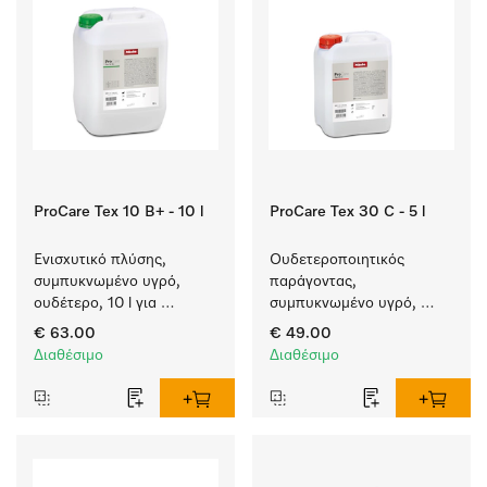
ProCare Tex 10 B+ - 10 l
ProCare Tex 30 C - 5 l
Ενισχυτικό πλύσης, 
Ουδετεροποιητικός 
συμπυκνωμένο υγρό, 
παράγοντας, 
ουδέτερο, 10 l για 
συμπυκνωμένο υγρό, 
αποτελεσματική 
όξινο, 5 l για απόλυτη 
€ 63.00
€ 49.00
αφαίρεση των λιπαρών 
προστασία των 
Διαθέσιμο
Διαθέσιμο
λεκέδων.
υφασμάτων χάρη στην 
αξιόπιστη 
ουδετεροποίηση.