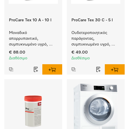
ProCare Tex 10 A - 10 l
ProCare Tex 30 C - 5 l
Μοναδικό 
Ουδετεροποιητικός 
απορρυπαντικό, 
παράγοντας, 
συμπυκνωμένο υγρό, 
συμπυκνωμένο υγρό, 
αλκαλικό, 10 l για πλύση 
όξινο, 5 l για απόλυτη 
€ 88.00
€ 49.00
λευκών και χρωματιστών 
προστασία των 
Διαθέσιμο
Διαθέσιμο
ειδών.
υφασμάτων χάρη στην 
αξιόπιστη 
ουδετεροποίηση.