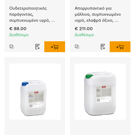
Ουδετεροποιητικός 
Απορρυπαντικό για 
παράγοντας, 
μάλλινα, συμπυκνωμένο 
συμπυκνωμένο υγρό, 
υγρό, ελαφρά όξινο, 
όξινο, 10 l για απόλυτη 
20 l για πλύση μάλλινων 
€ 88.00
€ 211.00
προστασία των 
σε πλυντήρια ρούχων.
Διαθέσιμο
Διαθέσιμο
υφασμάτων χάρη στην 
αξιόπιστη 
ουδετεροποίηση.