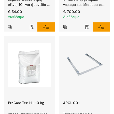
όξινο, 10 l για φροντίδα 
γέμισμα και άδειασμα του 
υφασμάτων, για 
πλυντηρίου ρούχων και 
€ 54.00
€ 700.00
εξαιρετική υφή και 
του στεγνωτηρίου.
Διαθέσιμο
Διαθέσιμο
αίσθηση που διαρκεί.
ProCare Tex 11 - 10 kg
APCL 001