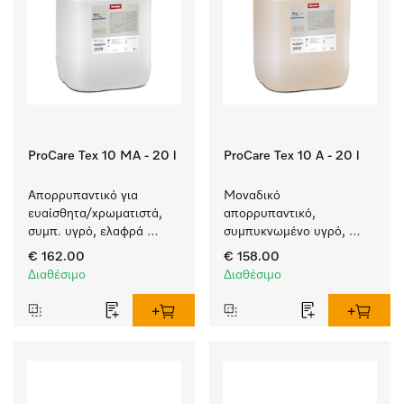
ProCare Tex 10 MA - 20 l
ProCare Tex 10 A - 20 l
Απορρυπαντικό για 
Μοναδικό 
ευαίσθητα/χρωματιστά, 
απορρυπαντικό, 
συμπ. υγρό, ελαφρά 
συμπυκνωμένο υγρό, 
αλκαλικό, 20 l για το 
αλκαλικό, 20 l για πλύση 
€ 162.00
€ 158.00
πλύσιμο χρωματιστών 
λευκών και χρωματιστών 
Διαθέσιμο
Διαθέσιμο
αντικειμένων και 
ειδών.
ευαίσθητων υφασμάτων.