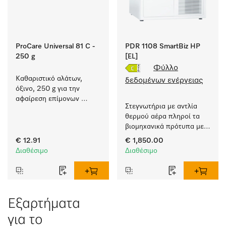
ProCare Universal 81 C -
PDR 1108 SmartBiz HP
250 g
[EL]
Φύλλο
Καθαριστικό αλάτων, 
δεδομένων ενέργειας
όξινο, 250 g για την 
αφαίρεση επίμονων 
Στεγνωτήρια με αντλία 
επικαθίσεων αλάτων.
θερμού αέρα πληροί τα 
βιομηχανικά πρότυπα με 
απλή και ευέλικτη 
€ 12.91
€ 1,850.00
εγκατάσταση χωρίς 
Διαθέσιμο
Διαθέσιμο
αεραγωγ.
Εξαρτήματα
για το