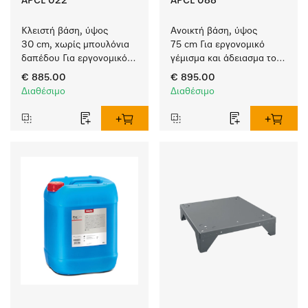
APCL 022
APCL 088
Κλειστή βάση, ύψος 
Ανοικτή βάση, ύψος 
30 cm, χωρίς μπουλόνια 
75 cm Για εργονομικό 
δαπέδου Για εργονομικό 
γέμισμα και άδειασμα του 
γέμισμα και άδειασμα του 
πλυντηρίου ρούχων και 
€ 885.00
€ 895.00
πλυντηρίου ρούχων και 
του στεγνωτηρίου. 
Διαθέσιμο
Διαθέσιμο
του στεγνωτηρίου 