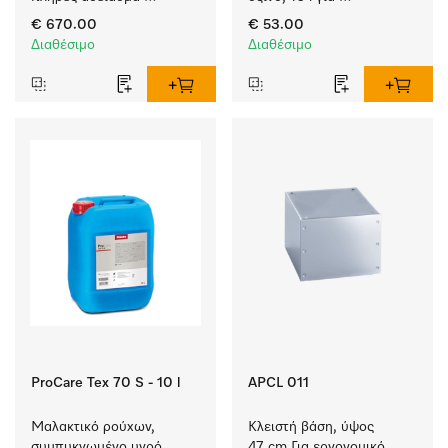
υπολειμμάτων από τα 
αποτελεσματική 
€ 670.00
€ 53.00
δοχεία υγρών.
αφαίρεση επίμονων 
Διαθέσιμο
Διαθέσιμο
λεκέδων.
ProCare Tex 70 S - 10 l
APCL 011
Μαλακτικό ρούχων, 
Κλειστή βάση, ύψος 
συμπυκνωμένο υγρό, 
47 cm Για εργονομικό 