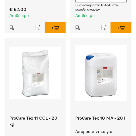
συγκεκριμένων 
Εξοικονομήστε € 450 στο
απαιτήσεων. 
€ 52.00
καλάθι αγορών
Χωρητικότητα 8 kg 
Διαθέσιμο
Διαθέσιμο
σε 49 min.
ProCare Tex 11 COL - 20
ProCare Tex 10 MA - 20 l
kg
Απορρυπαντικό για 