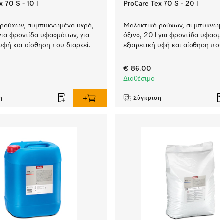
 70 S - 10 l
ProCare Tex 70 S - 20 l
 ρούχων, συμπυκνωμένο υγρό,
Μαλακτικό ρούχων, συμπυκνω
 για φροντίδα υφασμάτων, για
όξινο, 20 l για φροντίδα υφασ
υφή και αίσθηση που διαρκεί.
εξαιρετική υφή και αίσθηση πο
€ 86.00
Διαθέσιμο
η
Σύγκριση