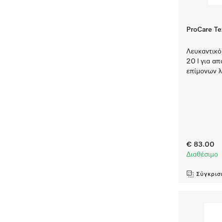
ProCare Te
Λευκαντικό
20 l για α
επίμονων λ
€ 83.00
Διαθέσιμο
Σύγκρισ