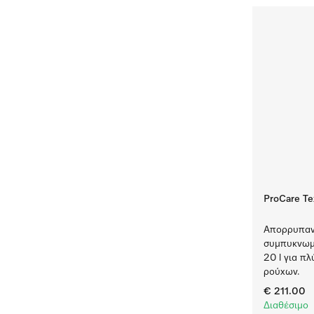
ProCare Te
Απορρυπαντ
συμπυκνωμέ
20 l για π
ρούχων.
€ 211.00
Διαθέσιμο