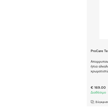
ProCare Te
Απορρυπαντ
ήπια αλκαλ
χρωματιστώ
€ 169.00
Διαθέσιμο
Σύγκρισ