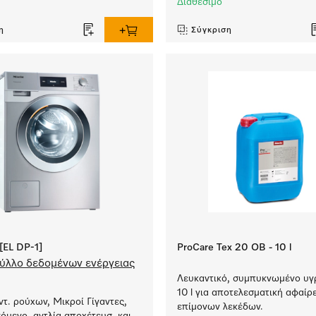
Διαθέσιμο
η
Σύγκριση
EL DP-1]
ProCare Tex 20 OB - 10 l
ύλλο δεδομένων ενέργειας
Λευκαντικό, συμπυκνωμένο υγρ
10 l για αποτελεσματική αφαίρ
ντ. ρούχων, Μικροί Γίγαντες,
επίμονων λεκέδων.