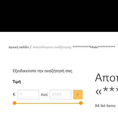
Αρχική σελίδα
Αποτελέσματα αναζήτησης:
***********Miele***********
Εξειδικεύστε την αναζήτησή σας
Αποτ
Τιμή
«**
€
έως
94 list items