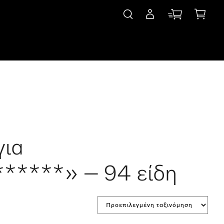
για
*****» – 94 είδη