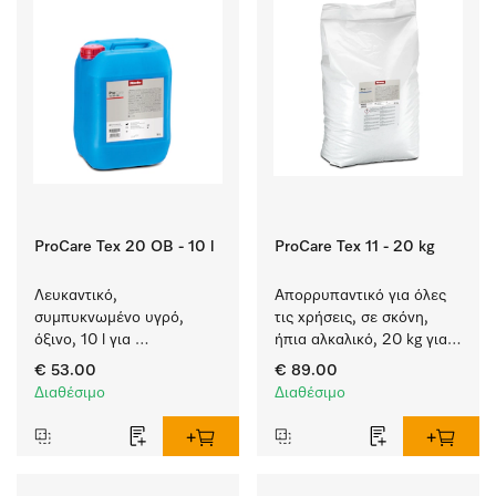
ProCare Tex 20 OB - 10 l
ProCare Tex 11 - 20 kg
Λευκαντικό, 
Απορρυπαντικό για όλες 
συμπυκνωμένο υγρό, 
τις χρήσεις, σε σκόνη, 
όξινο, 10 l για 
ήπια αλκαλικό, 20 kg για 
αποτελεσματική 
πλύση λευκών και 
€ 53.00
€ 89.00
αφαίρεση επίμονων 
χρωματιστών ειδών.
Διαθέσιμο
Διαθέσιμο
λεκέδων.