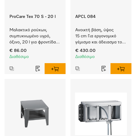
ProCare Tex 70 S - 20 l
APCL 084
Μαλακτικό ρούχων, 
Ανοικτή βάση, ύψος 
συμπυκνωμένο υγρό, 
15 cm Για εργονομικό 
όξινο, 20 l για φροντίδα 
γέμισμα και άδειασμα του 
υφασμάτων, για 
πλυντηρίου ρούχων και 
€ 86.00
€ 430.00
εξαιρετική υφή και 
του στεγνωτηρίου. 
Διαθέσιμο
Διαθέσιμο
αίσθηση που διαρκεί.