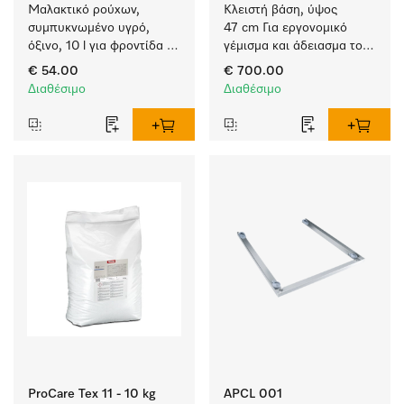
Μαλακτικό ρούχων, 
Κλειστή βάση, ύψος 
συμπυκνωμένο υγρό, 
47 cm Για εργονομικό 
όξινο, 10 l για φροντίδα 
γέμισμα και άδειασμα του 
υφασμάτων, για 
πλυντηρίου ρούχων και 
€ 54.00
€ 700.00
εξαιρετική υφή και 
του στεγνωτηρίου.
Διαθέσιμο
Διαθέσιμο
αίσθηση που διαρκεί.
ProCare Tex 11 - 10 kg
APCL 001