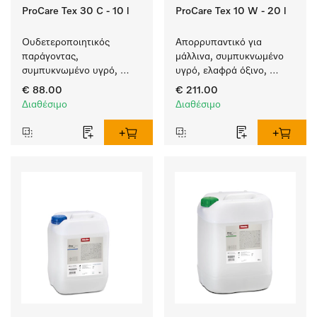
ProCare Tex 30 C - 10 l
ProCare Tex 10 W - 20 l
Ουδετεροποιητικός 
Απορρυπαντικό για 
παράγοντας, 
μάλλινα, συμπυκνωμένο 
συμπυκνωμένο υγρό, 
υγρό, ελαφρά όξινο, 
όξινο, 10 l για απόλυτη 
20 l για πλύση μάλλινων 
€ 88.00
€ 211.00
προστασία των 
σε πλυντήρια ρούχων.
Διαθέσιμο
Διαθέσιμο
υφασμάτων χάρη στην 
αξιόπιστη 
ουδετεροποίηση.