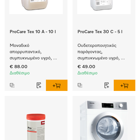
ProCare Tex 10 A - 10 l
ProCare Tex 30 C - 5 l
Μοναδικό 
Ουδετεροποιητικός 
απορρυπαντικό, 
παράγοντας, 
συμπυκνωμένο υγρό, 
συμπυκνωμένο υγρό, 
αλκαλικό, 10 l για πλύση 
όξινο, 5 l για απόλυτη 
€ 88.00
€ 49.00
λευκών και χρωματιστών 
προστασία των 
Διαθέσιμο
Διαθέσιμο
ειδών.
υφασμάτων χάρη στην 
αξιόπιστη 
ουδετεροποίηση.