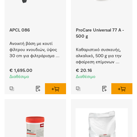
APCL 086
ProCare Universal 77 A -
500 g
Ανοικτή βάση με κουτί 
φίλτρου χνουδιών, ύψος 
Καθαριστικό συσκευής, 
30 cm για φιλτράρισμα 
αλκαλικό, 500 g για την 
χνουδιών και μεγάλων 
αφαίρεση επίμονων 
σωματιδίων από τη 
επικαθίσεων αμύλου.
€ 1,695.00
€ 20.16
σαπουνάδα.
Διαθέσιμο
Διαθέσιμο