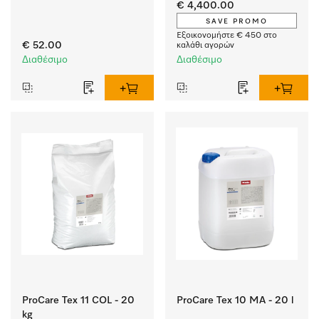
αποχέτευσ. και ειδικά 
€ 4,400.00
προγράμματα 
SAVE PROMO
συγκεκριμένων 
Εξοικονομήστε € 450 στο
απαιτήσεων. 
€ 52.00
καλάθι αγορών
Χωρητικότητα 8 kg 
Διαθέσιμο
Διαθέσιμο
σε 49 min.
ProCare Tex 11 COL - 20
ProCare Tex 10 MA - 20 l
kg