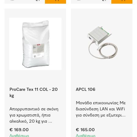
ProCare Tex 11 COL - 20
APCL 106
kg
Μονάδα επικοινωνίας Με 
Απορρυπαντικό σε σκόνη 
διασύνδεση LAN και WiFi 
για χρωματιστά, ήπια 
για σύνδεση με εξωτερικά 
αλκαλικό, 20 kg για 
συστήματα.
πλύσιμο χρωματιστών 
€ 169.00
€ 165.00
χωρίς να ξεθωριάζουν.
Διαθέσιμο
Διαθέσιμο