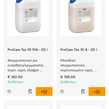
ProCare Tex 10 MA - 20 l
ProCare Tex 10 A - 20 l
Απορρυπαντικό για 
Μοναδικό 
ευαίσθητα/χρωματιστά, 
απορρυπαντικό, 
συμπ. υγρό, ελαφρά 
συμπυκνωμένο υγρό, 
αλκαλικό, 20 l για το 
αλκαλικό, 20 l για πλύση 
€ 162.00
€ 158.00
πλύσιμο χρωματιστών 
λευκών και χρωματιστών 
Διαθέσιμο
Διαθέσιμο
αντικειμένων και 
ειδών.
ευαίσθητων υφασμάτων.