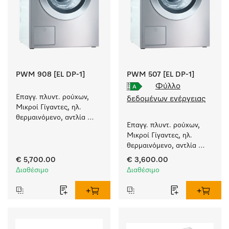
PWM 908 [EL DP-1]
PWM 507 [EL DP-1]
Φύλλο
Επαγγ. πλυντ. ρούχων, 
δεδομένων ενέργειας
Μικροί Γίγαντες, ηλ. 
θερμαινόμενο, αντλία 
Επαγγ. πλυντ. ρούχων, 
αποχέτευσ. και ειδικά 
Μικροί Γίγαντες, ηλ. 
προγράμματα 
θερμαινόμενο, αντλία 
συγκεκριμένων 
αποχέτευσ. και ειδικά 
απαιτήσεων. 
€ 5,700.00
€ 3,600.00
προγράμματα 
Χωρητικότητα 8 kg 
Διαθέσιμο
Διαθέσιμο
συγκεκριμένων 
σε 49 min.
απαιτήσεων. 
Χωρητικότητα 7 kg 
σε 49 min.