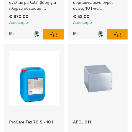
αντλίας με λοξή βάση για 
συμπυκνωμένο υγρό, 
πλήρες άδειασμα 
όξινο, 10 l για 
υπολειμμάτων από τα 
αποτελεσματική 
€ 670.00
€ 53.00
δοχεία υγρών.
αφαίρεση επίμονων 
Διαθέσιμο
Διαθέσιμο
λεκέδων.
ProCare Tex 70 S - 10 l
APCL 011