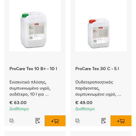
ProCare Tex 10 B+ - 10 l
ProCare Tex 30 C - 5 l
Ενισχυτικό πλύσης, 
Ουδετεροποιητικός 
συμπυκνωμένο υγρό, 
παράγοντας, 
ουδέτερο, 10 l για 
συμπυκνωμένο υγρό, 
αποτελεσματική 
όξινο, 5 l για απόλυτη 
€ 63.00
€ 49.00
αφαίρεση των λιπαρών 
προστασία των 
Διαθέσιμο
Διαθέσιμο
λεκέδων.
υφασμάτων χάρη στην 
αξιόπιστη 
ουδετεροποίηση.