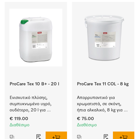
ProCare Tex 10 B+ - 20 l
ProCare Tex 11 COL - 8 kg
Ενισχυτικό πλύσης, 
Απορρυπαντικό για 
συμπυκνωμένο υγρό, 
χρωματιστά, σε σκόνη, 
ουδέτερο, 20 l για 
ήπια αλκαλικό, 8 kg για 
αποτελεσματική 
πλύσιμο χρωματιστών 
€ 119.00
€ 75.00
αφαίρεση των λιπαρών 
χωρίς να ξεθωριάζουν.
Διαθέσιμο
Διαθέσιμο
λεκέδων.