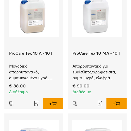
ProCare Tex 10 A - 10 l
ProCare Tex 10 MA - 10 l
Μοναδικό 
Απορρυπαντικό για 
απορρυπαντικό, 
ευαίσθητα/χρωματιστά, 
συμπυκνωμένο υγρό, 
συμπ. υγρό, ελαφρά 
αλκαλικό, 10 l για πλύση 
αλκαλικό, 10 l για το 
€ 88.00
€ 90.00
λευκών και χρωματιστών 
πλύσιμο χρωματιστών 
Διαθέσιμο
Διαθέσιμο
ειδών.
αντικειμένων και 
ευαίσθητων υφασμάτων.