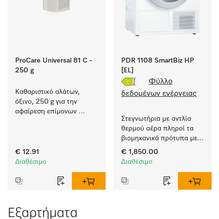
ProCare Universal 81 C -
PDR 1108 SmartBiz HP
250 g
[EL]
Φύλλο
Καθαριστικό αλάτων, 
δεδομένων ενέργειας
όξινο, 250 g για την 
αφαίρεση επίμονων 
Στεγνωτήρια με αντλία 
επικαθίσεων αλάτων.
θερμού αέρα πληροί τα 
βιομηχανικά πρότυπα με 
απλή και ευέλικτη 
€ 12.91
€ 1,850.00
εγκατάσταση χωρίς 
Διαθέσιμο
Διαθέσιμο
αεραγωγ.
Εξαρτήματα