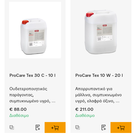
ProCare Tex 30 C - 10 l
ProCare Tex 10 W - 20 l
Ουδετεροποιητικός 
Απορρυπαντικό για 
παράγοντας, 
μάλλινα, συμπυκνωμένο 
συμπυκνωμένο υγρό, 
υγρό, ελαφρά όξινο, 
όξινο, 10 l για απόλυτη 
20 l για πλύση μάλλινων 
€ 88.00
€ 211.00
προστασία των 
σε πλυντήρια ρούχων.
Διαθέσιμο
Διαθέσιμο
υφασμάτων χάρη στην 
αξιόπιστη 
ουδετεροποίηση.