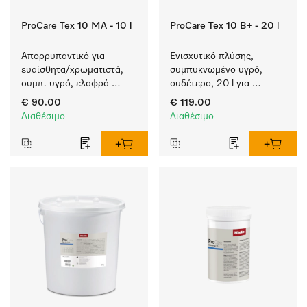
ProCare Tex 10 MA - 10 l
ProCare Tex 10 B+ - 20 l
Απορρυπαντικό για 
Ενισχυτικό πλύσης, 
ευαίσθητα/χρωματιστά, 
συμπυκνωμένο υγρό, 
συμπ. υγρό, ελαφρά 
ουδέτερο, 20 l για 
αλκαλικό, 10 l για το 
αποτελεσματική 
€ 90.00
€ 119.00
πλύσιμο χρωματιστών 
αφαίρεση των λιπαρών 
Διαθέσιμο
Διαθέσιμο
αντικειμένων και 
λεκέδων.
ευαίσθητων υφασμάτων.