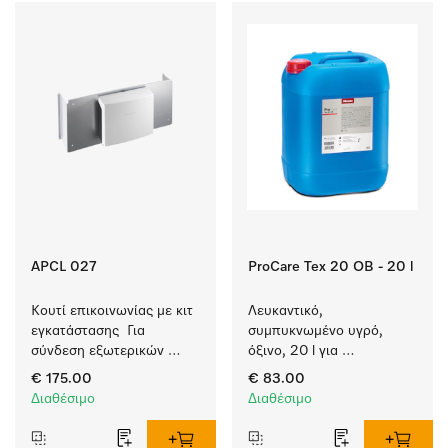
APCL 027
ProCare Tex 20 OB - 20 l
Κουτί επικοινωνίας με κιτ 
Λευκαντικό, 
εγκατάστασης  Για 
συμπυκνωμένο υγρό, 
σύνδεση εξωτερικών 
όξινο, 20 l για 
συστημάτων και 
αποτελεσματική 
€ 175.00
€ 83.00
στεγνωτηρίου με αντλία 
αφαίρεση επίμονων 
Διαθέσιμο
Διαθέσιμο
θερμού αέρα
λεκέδων.